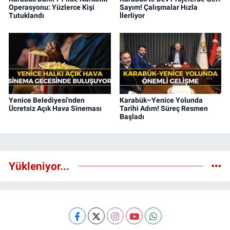
Operasyonu: Yüzlerce Kişi
Sayım! Çalışmalar Hızla
Tutuklandı
İlerliyor
Yenice Belediyesi'nden
Karabük–Yenice Yolunda
Ücretsiz Açık Hava Sineması
Tarihi Adım! Süreç Resmen
Başladı
Yükleniyor...