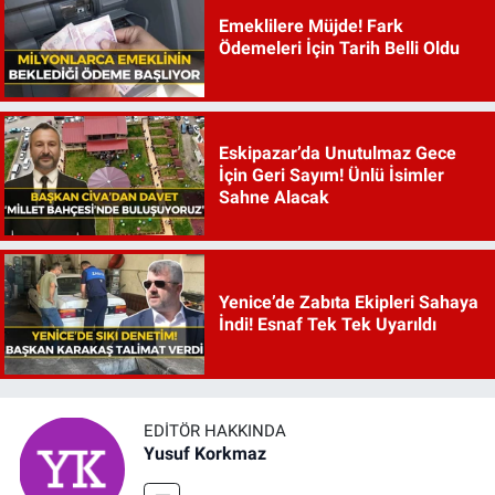
Emeklilere Müjde! Fark
Ödemeleri İçin Tarih Belli Oldu
Eskipazar’da Unutulmaz Gece
İçin Geri Sayım! Ünlü İsimler
Sahne Alacak
Yenice’de Zabıta Ekipleri Sahaya
İndi! Esnaf Tek Tek Uyarıldı
EDITÖR HAKKINDA
Yusuf Korkmaz