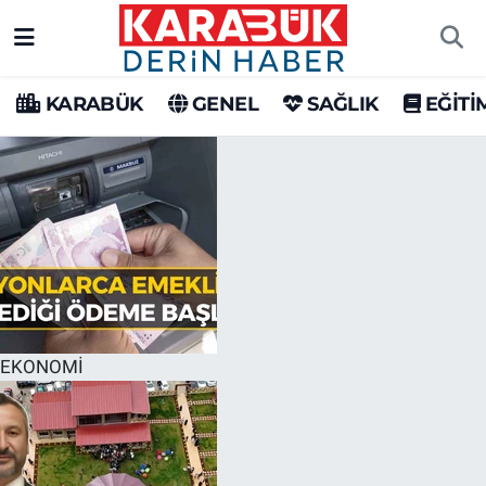
Karabük Nöbetçi Eczaneler
KARABÜK
GENEL
SAĞLIK
EĞİTİ
Karabük Hava Durumu
Karabük Trafik Yoğunluk Haritası
Süper Lig Puan Durumu ve Fikstür
Tüm Manşetler
Son Dakika Haberleri
EKONOMİ
Haber Arşivi