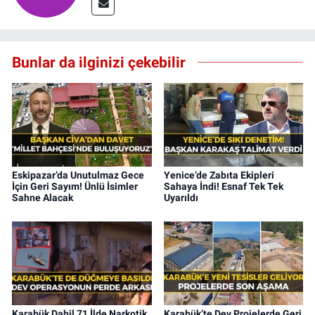
Bunlar da ilginizi çekebilir
Eskipazar’da Unutulmaz Gece
Yenice’de Zabıta Ekipleri
İçin Geri Sayım! Ünlü İsimler
Sahaya İndi! Esnaf Tek Tek
Sahne Alacak
Uyarıldı
Karabük Dahil 71 İlde Narkotik
Karabük’te Dev Projelerde Geri