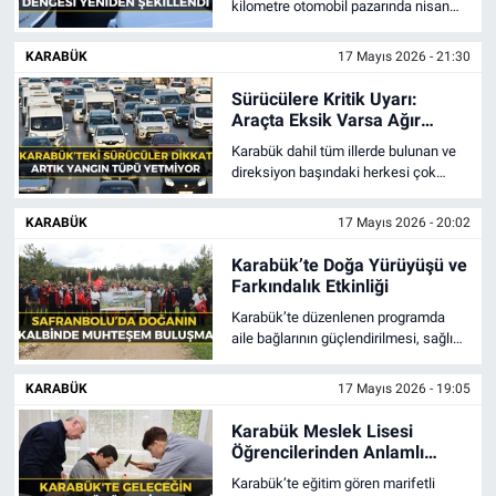
kilometre otomobil pazarında nisan
ayında yaşanan satış düşüşü,
otomotiv devlerinin fiyat
KARABÜK
17 Mayıs 2026 - 21:30
politikalarında değişikliğe gitmesine
neden oldu.
Sürücülere Kritik Uyarı:
Araçta Eksik Varsa Ağır
Kusur!
Karabük dahil tüm illerde bulunan ve
direksiyon başındaki herkesi çok
yakından ilgilendiren yeni bir dönem
başlıyor.
KARABÜK
17 Mayıs 2026 - 20:02
Karabük’te Doğa Yürüyüşü ve
Farkındalık Etkinliği
Karabük’te düzenlenen programda
aile bağlarının güçlendirilmesi, sağlıklı
yaşam alışkanlıklarının teşvik
edilmesi ve çevre bilincinin artırılması
KARABÜK
17 Mayıs 2026 - 19:05
hedeflendi.
Karabük Meslek Lisesi
Öğrencilerinden Anlamlı
Dokunuş
Karabük’te eğitim gören marifetli