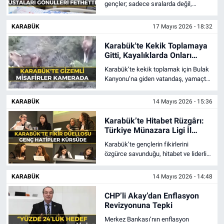
gençler; sadece sıralarda değil,
hayatın tam içinde olduklarını bir kez
daha kanıtladılar.
KARABÜK
17 Mayıs 2026 - 18:32
Karabük'te Kekik Toplamaya
Gitti, Kayalıklarda Onları
Gördü
Karabük’te kekik toplamak için Bulak
Kanyonu’na giden vatandaş, yamaçta
dolaşan 3 kurdu cep telefonu
kamerasıyla görüntüledi.
KARABÜK
14 Mayıs 2026 - 15:36
Karabük’te Hitabet Rüzgârı:
Türkiye Münazara Ligi İl
Finali Nefes Kesti
Karabük’te gençlerin fikirlerini
özgürce savunduğu, hitabet ve liderlik
becerilerini sergilediği Türkiye
Münazara Ligi İl Finali, büyük bir
KARABÜK
14 Mayıs 2026 - 14:48
heyecana sahne oldu.
CHP’li Akay’dan Enflasyon
Revizyonuna Tepki
Merkez Bankası’nın enflasyon