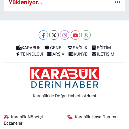
Yükleniyor...
KARABÜK
GENEL
SAĞLIK
EĞİTİM
TEKNOLOJİ
ARŞİV
KÜNYE
İLETİŞİM
Karabük'de Doğru Haberin Adresi
Karabük Nöbetçi
Karabük Hava Durumu
Eczaneler