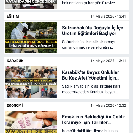
beklentilerini yukarı yönlü revize
etmesine tepki gösteren CHP
Karabük Milletvekili Cevdet Akay,
EĞİTİM
14 Mayıs 2026 - 13:41
ekonomi yönetiminin başarısızlığını
sert bir dille eleştirdi.
Safranbolu’da Doğayla İç İçe
Üretim Eğitimleri Başlıyor
Safranbolu’da kırsal kalkınmayı
canlandırmak ve yerel üretimi
profesyonel temellere oturtmak
amacıyla yürütülen eğitim projelerine
KARABÜK
14 Mayıs 2026 - 13:11
iki yeni halka daha ekleniyor.
Karabük’te Beyaz Önlükler
Bu Kez Afet Yönetimi İçin
Eğitimde
Sağlık altyapısını olası krizlere karşı
modernize eden Karabük, beyaz
önlüklü neferlerini bu kez "afet
yönetimi" için masaya yatırdı.
EKONOMİ
14 Mayıs 2026 - 12:32
Emeklinin Beklediği An Geldi:
İkramiye İçin Tarihler
Netleşti!
Karabük dahil tüm illerde bulunan