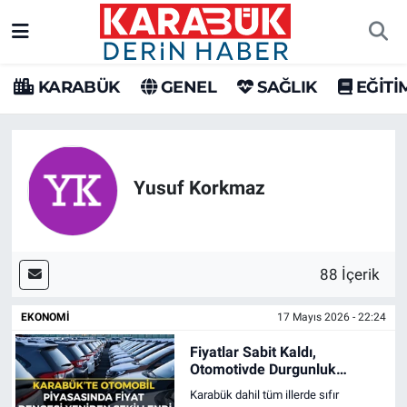
Karabük Nöbetçi Eczaneler
KARABÜK
GENEL
SAĞLIK
EĞİTİ
Karabük Hava Durumu
Karabük Trafik Yoğunluk Haritası
Yusuf Korkmaz
Süper Lig Puan Durumu ve Fikstür
Tüm Manşetler
88 İçerik
Son Dakika Haberleri
EKONOMİ
17 Mayıs 2026 - 22:24
Haber Arşivi
Fiyatlar Sabit Kaldı,
Otomotivde Durgunluk
Derinleşti
Karabük dahil tüm illerde sıfır