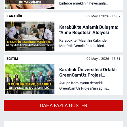
binlerce emeklinin heyecanla
beklediği Kurban Bayramı ikramiye
takvimi açıklandı.
KARABÜK
09 Mayıs 2026 - 16:07
Karabük'te Anlamlı Buluşma:
"Anne Reçetesi" Atölyesi
Karabük’te "Maarifin Kalbinde
Marifetli Gençlik" etkinlikleri
kapsamında düzenlenen "Anne
Reçetesi" atölyesi, duygusal ve lezzet
EĞİTİM
09 Mayıs 2026 - 15:31
dolu anlara sahne oldu.
Karabük Üniversitesi Ortaklı
GreenCamUz Projesi
Özbekistan’da Başladı
Avrupa Komisyonu destekli
GreenCamUz Projesi’nin açılış
toplantısı Özbekistan’da geniş
katılımla gerçekleştirildi.
DAHA FAZLA GÖSTER