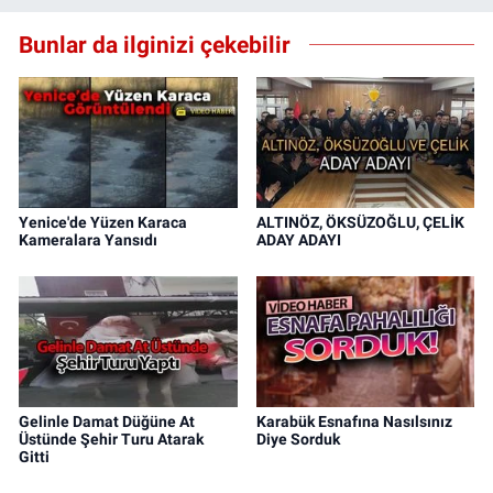
Bunlar da ilginizi çekebilir
Yenice'de Yüzen Karaca
ALTINÖZ, ÖKSÜZOĞLU, ÇELİK
Kameralara Yansıdı
ADAY ADAYI
Gelinle Damat Düğüne At
Karabük Esnafına Nasılsınız
Üstünde Şehir Turu Atarak
Diye Sorduk
Gitti