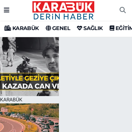
Karabük Nöbetçi Eczaneler
KARABÜK
GENEL
SAĞLIK
EĞİTİ
Karabük Hava Durumu
Karabük Trafik Yoğunluk Haritası
Süper Lig Puan Durumu ve Fikstür
Tüm Manşetler
Son Dakika Haberleri
KARABÜK
Haber Arşivi