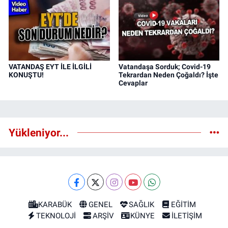
VATANDAŞ EYT İLE İLGİLİ
Vatandaşa Sorduk; Covid-19
KONUŞTU!
Tekrardan Neden Çoğaldı? İşte
Cevaplar
Yükleniyor...
KARABÜK
GENEL
SAĞLIK
EĞİTİM
TEKNOLOJİ
ARŞİV
KÜNYE
İLETİŞİM