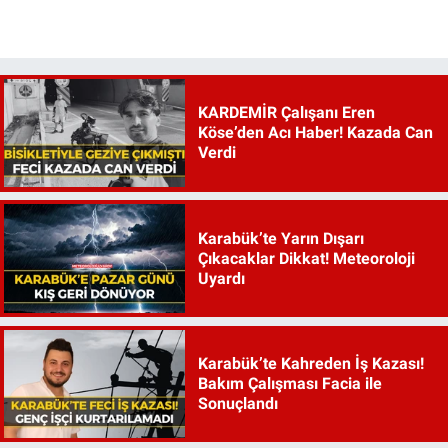
KARDEMİR Çalışanı Eren
Köse’den Acı Haber! Kazada Can
Verdi
Karabük’te Yarın Dışarı
Çıkacaklar Dikkat! Meteoroloji
Uyardı
Karabük’te Kahreden İş Kazası!
Bakım Çalışması Facia ile
Sonuçlandı