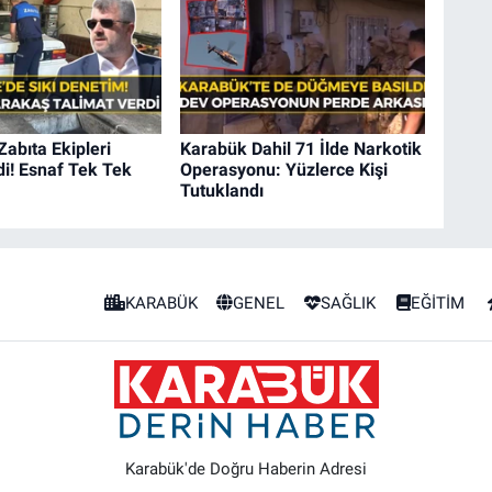
Zabıta Ekipleri
Karabük Dahil 71 İlde Narkotik
i! Esnaf Tek Tek
Operasyonu: Yüzlerce Kişi
Tutuklandı
KARABÜK
GENEL
SAĞLIK
EĞİTİM
Karabük'de Doğru Haberin Adresi