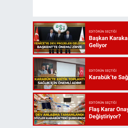
EDITÖRÜN SEÇTIĞI
Başkan Karakaş
Geliyor
EDITÖRÜN SEÇTIĞI
Karabük’te Sağ
EDITÖRÜN SEÇTIĞI
Flaş Karar Onay
Değiştiriyor?