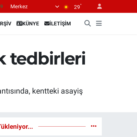
°
Merkez
69
29
06
RŞİV
KÜNYE
İLETİŞİM
02
.2
32
 tedbirleri
8
tısında, kentteki asayiş
ükleniyor...