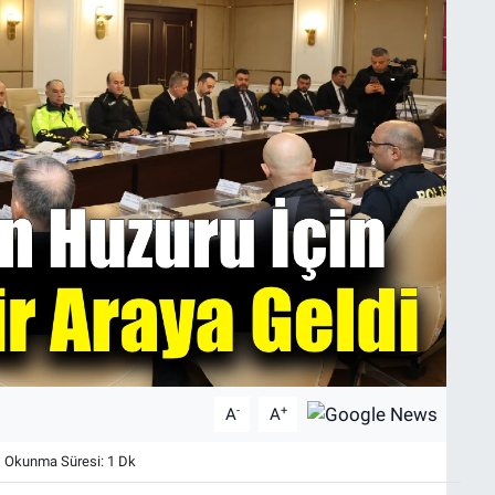
-
+
A
A
Okunma Süresi: 1 Dk