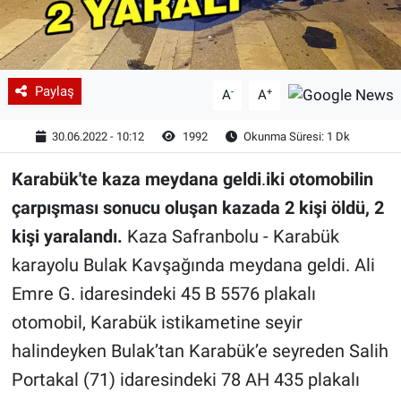
Paylaş
-
+
A
A
30.06.2022 - 10:12
1992
Okunma Süresi: 1 Dk
Karabük'te kaza meydana geldi
.
iki otomobilin
çarpışması sonucu oluşan kazada 2 kişi öldü, 2
kişi yaralandı.
Kaza Safranbolu - Karabük
karayolu Bulak Kavşağında meydana geldi. Ali
Emre G. idaresindeki 45 B 5576 plakalı
otomobil, Karabük istikametine seyir
halindeyken Bulak’tan Karabük’e seyreden Salih
Portakal (71) idaresindeki 78 AH 435 plakalı