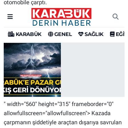
otomobile çarptı.
" width="560" height="315" frameborder="0"
allowfullscreen="allowfullscreen"> Kazada
çarpmanın şiddetiyle araçtan dışarıya savrulan