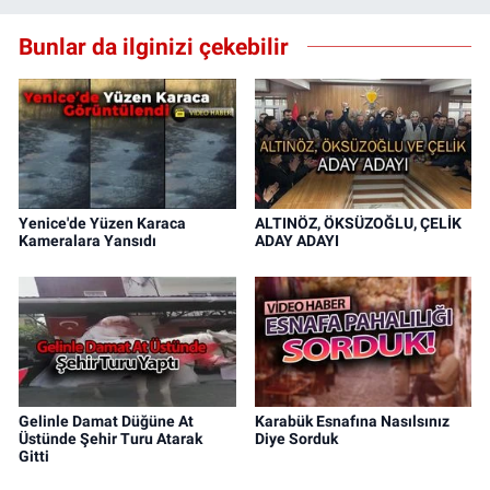
Bunlar da ilginizi çekebilir
Yenice'de Yüzen Karaca
ALTINÖZ, ÖKSÜZOĞLU, ÇELİK
Kameralara Yansıdı
ADAY ADAYI
Gelinle Damat Düğüne At
Karabük Esnafına Nasılsınız
Üstünde Şehir Turu Atarak
Diye Sorduk
Gitti