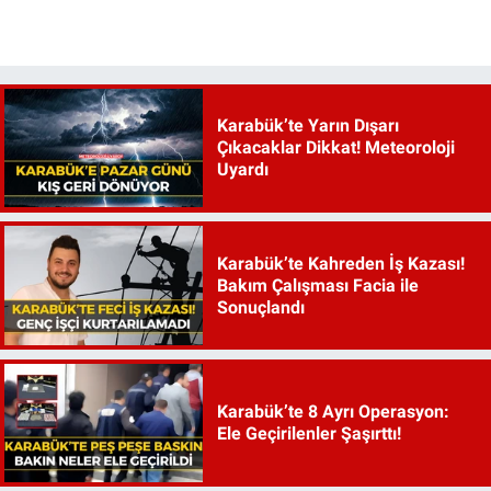
Karabük’te Yarın Dışarı
Çıkacaklar Dikkat! Meteoroloji
Uyardı
Karabük’te Kahreden İş Kazası!
Bakım Çalışması Facia ile
Sonuçlandı
Karabük’te 8 Ayrı Operasyon:
Ele Geçirilenler Şaşırttı!