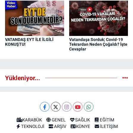
VATANDAŞ EYT İLE İLGİLİ
Vatandaşa Sorduk; Covid-19
KONUŞTU!
Tekrardan Neden Çoğaldı? İşte
Cevaplar
Yükleniyor...
KARABÜK
GENEL
SAĞLIK
EĞİTİM
TEKNOLOJİ
ARŞİV
KÜNYE
İLETİŞİM