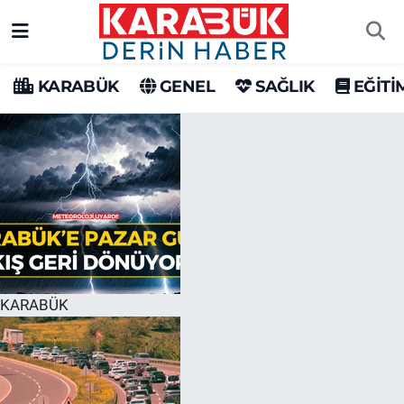
Karabük Nöbetçi Eczaneler
KARABÜK
GENEL
SAĞLIK
EĞİTİ
Karabük Hava Durumu
Karabük Trafik Yoğunluk Haritası
Süper Lig Puan Durumu ve Fikstür
Tüm Manşetler
Son Dakika Haberleri
KARABÜK
Haber Arşivi