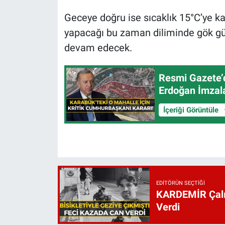
Geceye doğru ise sıcaklık 15°C’ye k
yapacağı bu zaman diliminde gök gü
devam edecek.
Resmi Gazete’
Erdoğan İmzal
İçeriği Görüntüle
EDITÖRÜN SEÇTIĞI
KARDEMİR Çalış
Verdi