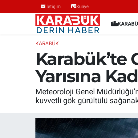
İletişim
Künye
Karabük Nöbetçi Eczaneler
KARABÜ
Karabük Hava Durumu
KARABÜK
Karabük’te 
Karabük Trafik Yoğunluk Haritası
Yarısına Kad
Süper Lig Puan Durumu ve Fikstür
Tüm Manşetler
Meteoroloji Genel Müdürlüğü’
kuvvetli gök gürültülü sağanak 
Son Dakika Haberleri
Haber Arşivi