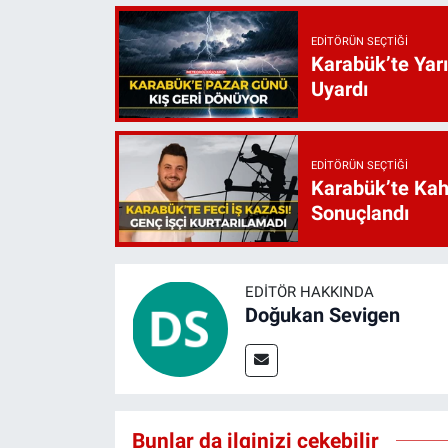
EDITÖRÜN SEÇTIĞI
Karabük’te Yarı
Uyardı
EDITÖRÜN SEÇTIĞI
Karabük’te Kah
Sonuçlandı
EDITÖR HAKKINDA
Doğukan Sevigen
Bunlar da ilginizi çekebilir