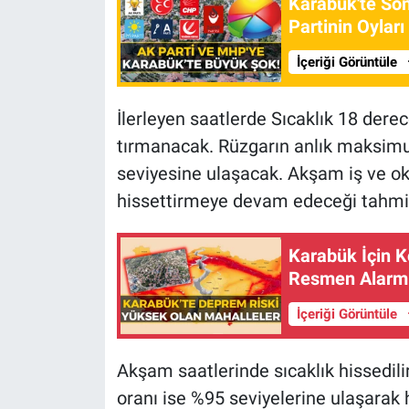
Karabük'te So
Partinin Oyları
İçeriği Görüntüle
İlerleyen saatlerde Sıcaklık 18 dere
tırmanacak. Rüzgarın anlık maksimu
seviyesine ulaşacak. Akşam iş ve okul
hissettirmeye devam edeceği tahmin
Karabük İçin 
Resmen Alarm 
İçeriği Görüntüle
Akşam saatlerinde sıcaklık hissedil
oranı ise %95 seviyelerine ulaşarak h