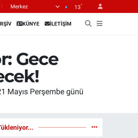
°
Merkez
13
18
32
RŞİV
KÜNYE
İLETİŞİM
38
0
r: Gece
14
ecek!
e 21 Mayıs Perşembe günü
ükleniyor...