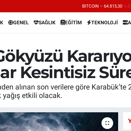
DOLAR
47,7436
%0.
EURO
55,2510
%0.
K
GENEL
SAĞLIK
EĞİTİM
TEKNOLOJİ
A
STERLİN
64,4811
%0.
GRAM ALTIN
6660.55
%
Gökyüzü Kararıyo
BİST100
13.779
%-
ar Kesintisiz Sür
nden alınan son verilere göre Karabük’t
yağış etkili olacak.
Y