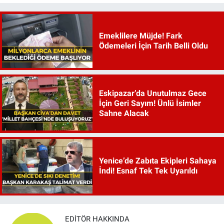
Emeklilere Müjde! Fark
Ödemeleri İçin Tarih Belli Oldu
Eskipazar’da Unutulmaz Gece
İçin Geri Sayım! Ünlü İsimler
Sahne Alacak
Yenice’de Zabıta Ekipleri Sahaya
İndi! Esnaf Tek Tek Uyarıldı
EDITÖR HAKKINDA