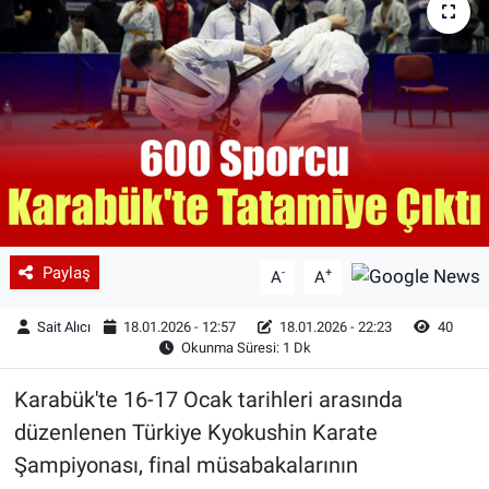
Paylaş
-
+
A
A
Sait Alıcı
18.01.2026 - 12:57
18.01.2026 - 22:23
40
Okunma Süresi: 1 Dk
Karabük'te 16-17 Ocak tarihleri arasında
düzenlenen Türkiye Kyokushin Karate
Şampiyonası, final müsabakalarının