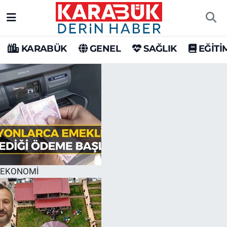
Karabük Nöbetçi Eczaneler
KARABÜK
GENEL
SAĞLIK
EĞİTİ
Karabük Hava Durumu
Karabük Trafik Yoğunluk Haritası
Süper Lig Puan Durumu ve Fikstür
Tüm Manşetler
Son Dakika Haberleri
EKONOMİ
Haber Arşivi