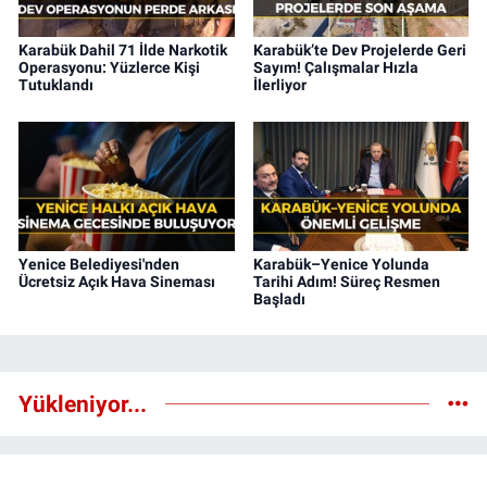
Karabük Dahil 71 İlde Narkotik
Karabük’te Dev Projelerde Geri
Operasyonu: Yüzlerce Kişi
Sayım! Çalışmalar Hızla
Tutuklandı
İlerliyor
Yenice Belediyesi'nden
Karabük–Yenice Yolunda
Ücretsiz Açık Hava Sineması
Tarihi Adım! Süreç Resmen
Başladı
Yükleniyor...