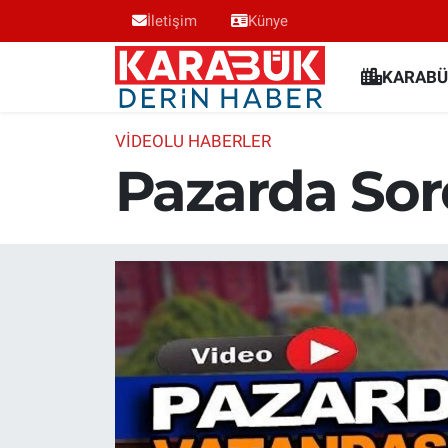
İletişim
Künye
Karabük Nöbetçi Eczaneler
KARABÜ
Karabük Hava Durumu
VİDEOLU HABERLER
Pazarda Sord
Karabük Trafik Yoğunluk Haritası
Süper Lig Puan Durumu ve Fikstür
Tüm Manşetler
Son Dakika Haberleri
Haber Arşivi