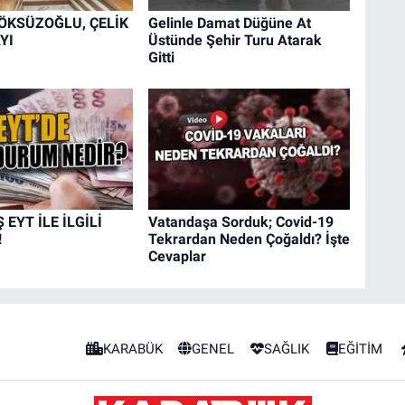
 ÖKSÜZOĞLU, ÇELİK
Gelinle Damat Düğüne At
YI
Üstünde Şehir Turu Atarak
Gitti
EYT İLE İLGİLİ
Vatandaşa Sorduk; Covid-19
!
Tekrardan Neden Çoğaldı? İşte
Cevaplar
KARABÜK
GENEL
SAĞLIK
EĞİTİM