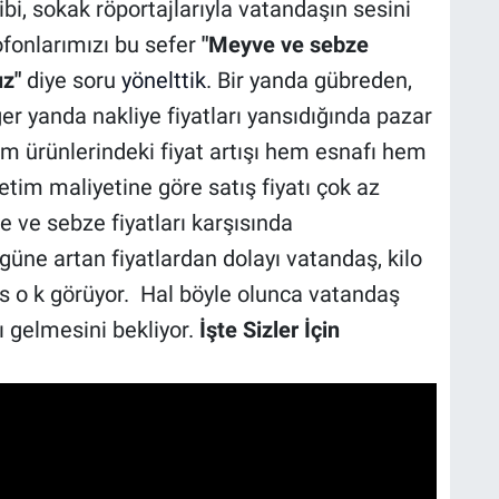
i, sokak röportajlarıyla vatandaşın sesini
ofonlarımızı bu sefer
"Meyve ve sebze
uz"
diye soru
yönelttik
. Bir yanda gübreden,
ğer yanda nakliye fiyatları yansıdığında pazar
rım ürünlerindeki fiyat artışı hem esnafı hem
tim maliyetine göre satış fiyatı çok az
 ve sebze fiyatları karşısında
üne artan fiyatlardan dolayı vatandaş, kilo
ks o k görüyor. Hal böyle olunca vatandaş
ı gelmesini bekliyor.
İşte Sizler İçin