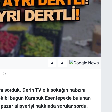
-
+
A
A
 1 Dk
nı sorduk. Derin TV o k sokağın nabzını
ekibi bugün Karabük Esentepe'de bulunan
pazar alışverişi hakkında sorular sordu.