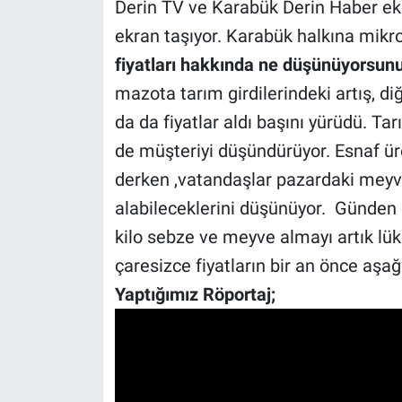
Derin TV ve Karabük Derin Haber ekib
ekran taşıyor. Karabük halkına mikr
fiyatları hakkında ne düşünüyorsun
mazota tarım girdilerindeki artış, di
da da fiyatlar aldı başını yürüdü. Ta
de müşteriyi düşündürüyor. Esnaf üre
derken ,vatandaşlar pazardaki meyve
alabileceklerini düşünüyor. Günden g
kilo sebze ve meyve almayı artık lü
çaresizce fiyatların bir an önce aşağ
Yaptığımız Röportaj;