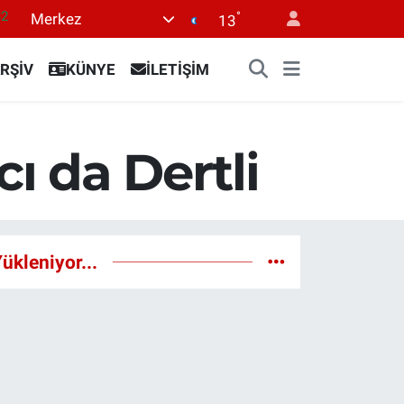
°
Merkez
08
13
02
RŞİV
KÜNYE
İLETİŞİM
16
44
1
ı da Dertli
32
ükleniyor...