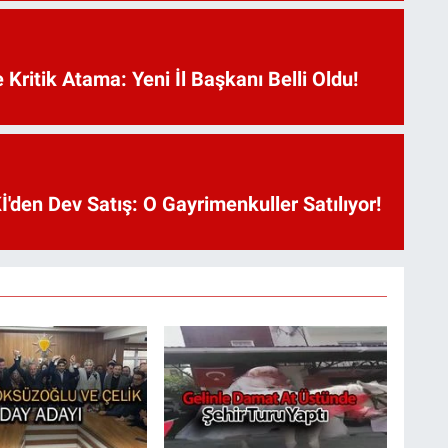
Kritik Atama: Yeni İl Başkanı Belli Oldu!
'den Dev Satış: O Gayrimenkuller Satılıyor!