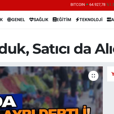
DOLAR
47,5894
%0.
EURO
55,0398
%-0.
K
GENEL
SAĞLIK
EĞİTİM
TEKNOLOJİ
A
STERLİN
64,1581
%0.
GRAM ALTIN
6508.83
%4.
BİST100
13.703
%1
uk, Satıcı da Alıc
BITCOIN
64.927,78
%1.
Y