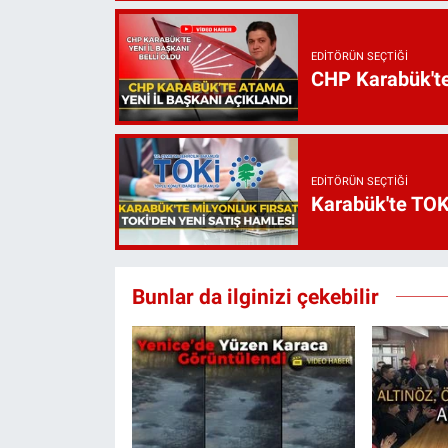
EDITÖRÜN SEÇTIĞI
CHP Karabük'te 
EDITÖRÜN SEÇTIĞI
Karabük'te TOKİ
Bunlar da ilginizi çekebilir