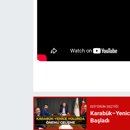
EDITÖRÜN SEÇTIĞI
Karabük–Yenice
Başladı