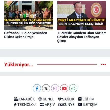
Safranbolu Belediyesi'nden
TBMM'de Gündem Olan Sözler!
Dikkat Çeken Proje!
Cevdet Akay'dan Enflasyon
Çıkışı
Yükleniyor...
KARABÜK
GENEL
SAĞLIK
EĞİTİM
TEKNOLOJİ
ARŞİV
KÜNYE
İLETİŞİM