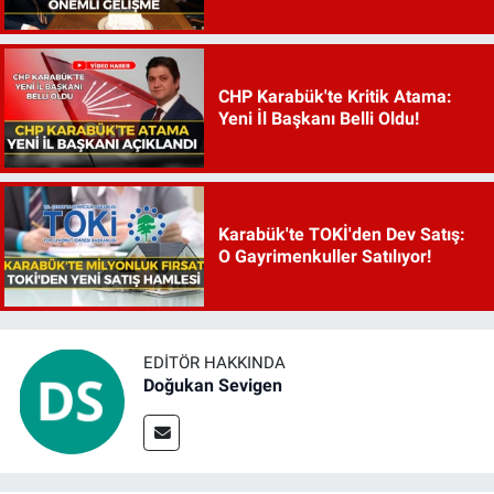
CHP Karabük'te Kritik Atama:
Yeni İl Başkanı Belli Oldu!
Karabük'te TOKİ'den Dev Satış:
O Gayrimenkuller Satılıyor!
EDITÖR HAKKINDA
Doğukan Sevigen