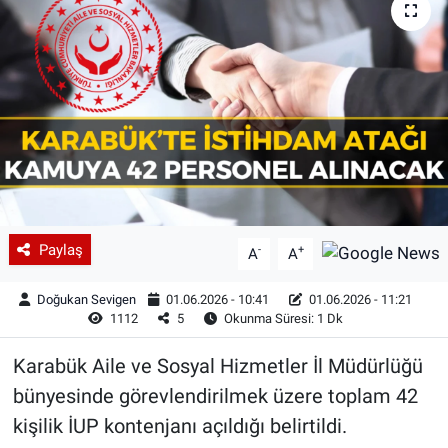
Paylaş
-
+
A
A
Doğukan Sevigen
01.06.2026 - 10:41
01.06.2026 - 11:21
1112
5
Okunma Süresi: 1 Dk
Karabük Aile ve Sosyal Hizmetler İl Müdürlüğü
bünyesinde görevlendirilmek üzere toplam 42
kişilik İUP kontenjanı açıldığı belirtildi.