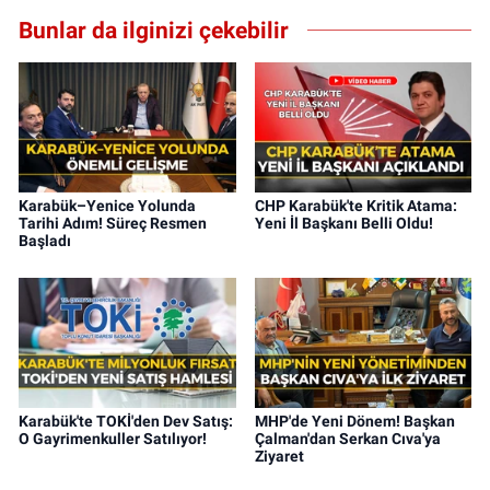
Bunlar da ilginizi çekebilir
Karabük–Yenice Yolunda
CHP Karabük'te Kritik Atama:
Tarihi Adım! Süreç Resmen
Yeni İl Başkanı Belli Oldu!
Başladı
Karabük'te TOKİ'den Dev Satış:
MHP'de Yeni Dönem! Başkan
O Gayrimenkuller Satılıyor!
Çalman'dan Serkan Cıva'ya
Ziyaret