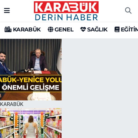
Karabük Nöbetçi Eczaneler
KARABÜK
GENEL
SAĞLIK
EĞİTİ
Karabük Hava Durumu
Karabük Trafik Yoğunluk Haritası
Süper Lig Puan Durumu ve Fikstür
Tüm Manşetler
Son Dakika Haberleri
KARABÜK
Haber Arşivi