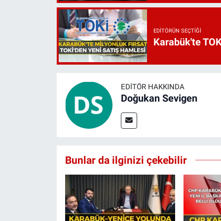
EDITÖRÜN SEÇTIĞI
Karabük'te TOKİ
EDITÖR HAKKINDA
Doğukan Sevigen
Bunlar da ilginizi çekebilir