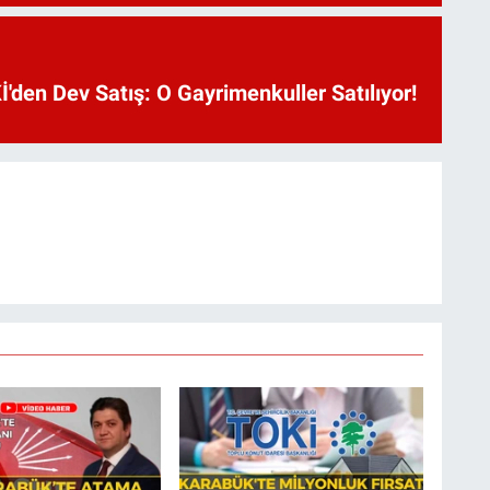
'den Dev Satış: O Gayrimenkuller Satılıyor!