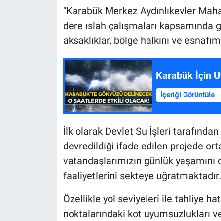
"Karabük Merkez Aydınlıkevler Mahal
dere ıslah çalışmaları kapsamında g
aksaklıklar, bölge halkını ve esnafı
Karabük İçin U
İçeriği Görüntüle
İlk olarak Devlet Su İşleri tarafında
devredildiği ifade edilen projede or
vatandaşlarımızın günlük yaşamını o
faaliyetlerini sekteye uğratmaktadır.
Özellikle yol seviyeleri ile tahliye ha
noktalarındaki kot uyumsuzlukları ve