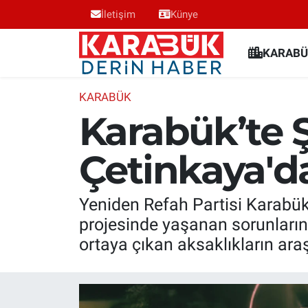
İletişim
Künye
Karabük Nöbetçi Eczaneler
KARABÜ
Karabük Hava Durumu
KARABÜK
Karabük’te Ş
Karabük Trafik Yoğunluk Haritası
Çetinkaya'd
Süper Lig Puan Durumu ve Fikstür
Tüm Manşetler
Yeniden Refah Partisi Karabük 
projesinde yaşanan sorunların
Son Dakika Haberleri
ortaya çıkan aksaklıkların araş
Haber Arşivi