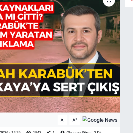
-
+
A
A
2026 - 15:29
1542
1
Okunma Süresi: 2 Dk