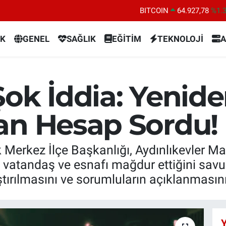
DOLAR
47,5894
%0.
EURO
55,0398
%-0.
K
GENEL
SAĞLIK
EĞİTİM
TEKNOLOJİ
A
STERLİN
64,1581
%0.
GRAM ALTIN
6527.85
%0.
BİST100
13.703
%1
ok İddia: Yenide
BITCOIN
64.927,78
%1.
an Hesap Sordu!
Merkez İlçe Başkanlığı, Aydınlıkevler Ma
 vatandaş ve esnafı mağdur ettiğini sav
tırılmasını ve sorumluların açıklanmasını
Y