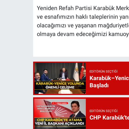
Yeniden Refah Partisi Karabük Merke
ve esnafımızın haklı taleplerinin ya
olacağımızı ve yaşanan mağduriyetle
olmaya devam edeceğimizi kamuoyuna
EDITÖRÜN SEÇTIĞI
Karabük–Yenice
Başladı
EDITÖRÜN SEÇTIĞI
CHP Karabük'te 