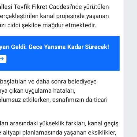
lesi Tevfik Fikret Caddesi'nde yürütülen
erçekleştirilen kanal projesinde yaşanan
mızı ciddi şekilde mağdur etmektedir.
yarı Geldi: Gece Yarısına Kadar Sürecek!
n başlatılan ve daha sonra belediyeye
taya çıkan uygulama hataları,
lumsuz etkilerken, esnafımızın da ticari
tları arasındaki yükseklik farkları, kanal geçiş
 altyapı planlamasında yaşanan eksiklikler,