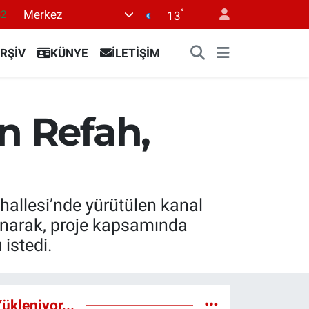
°
Merkez
08
13
02
RŞİV
KÜNYE
İLETİŞİM
16
54
1
n Refah,
32
hallesi’nde yürütülen kanal
unarak, proje kapsamında
 istedi.
ükleniyor...