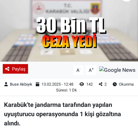
Paylaş
-
+
A
A
Buse Akbıyık
13.02.2025 - 12:48
142
2
Okunma
Süresi: 1 Dk
Karabük'
te jandarma tarafından yapılan
uyuşturucu operasyonunda 1 kişi gözaltına
alındı.