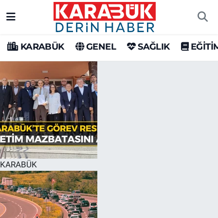
Karabük Nöbetçi Eczaneler
KARABÜK
GENEL
SAĞLIK
EĞİTİ
Karabük Hava Durumu
Karabük Trafik Yoğunluk Haritası
Süper Lig Puan Durumu ve Fikstür
Tüm Manşetler
Son Dakika Haberleri
KARABÜK
Haber Arşivi