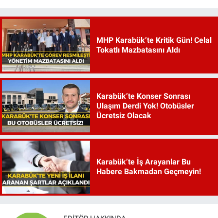
MHP Karabük’te Kritik Gün! Celal
Tokatlı Mazbatasını Aldı
Karabük’te Konser Sonrası
Ulaşım Derdi Yok! Otobüsler
Ücretsiz Olacak
Karabük’te İş Arayanlar Bu
Habere Bakmadan Geçmeyin!