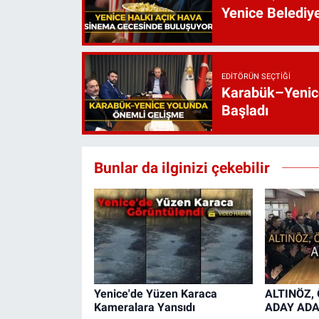
Yenice Belediy
EDITÖRÜN SEÇTIĞI
Karabük–Yenice
Başladı
Bunlar da ilginizi çekebilir
Yenice'de Yüzen Karaca
ALTINÖZ,
Kameralara Yansıdı
ADAY ADA