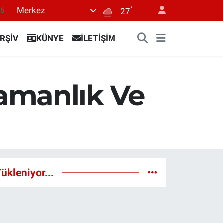
°
Merkez
66
27
05
RŞİV
KÜNYE
İLETİŞİM
18
22
39
amanlık Ve
0
ükleniyor...