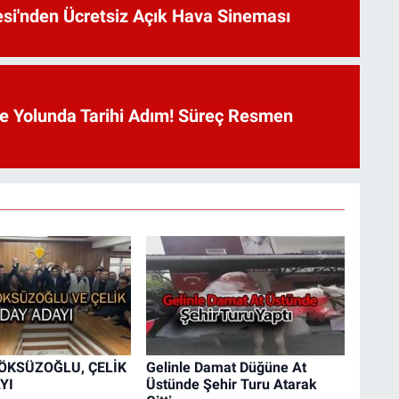
esi'nden Ücretsiz Açık Hava Sineması
 Yolunda Tarihi Adım! Süreç Resmen
 ÖKSÜZOĞLU, ÇELİK
Gelinle Damat Düğüne At
YI
Üstünde Şehir Turu Atarak