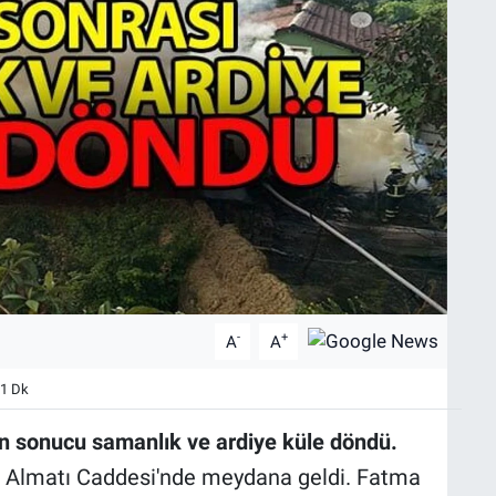
-
+
A
A
 1 Dk
ın sonucu samanlık ve ardiye küle döndü.
i Almatı Caddesi'nde meydana geldi. Fatma