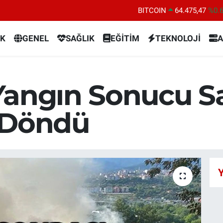
BITCOIN
64.475,47
%0.
DOLAR
47,5971
%0.
K
GENEL
SAĞLIK
EĞİTİM
TEKNOLOJİ
A
EURO
55,1336
%0.
STERLİN
64,2534
%0.
GRAM ALTIN
6518.23
%0.
Yangın Sonucu S
BİST100
13.703
%
 Döndü
Y