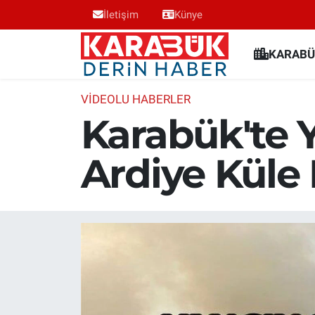
İletişim
Künye
Karabük Nöbetçi Eczaneler
KARABÜ
Karabük Hava Durumu
VİDEOLU HABERLER
Karabük'te 
Karabük Trafik Yoğunluk Haritası
Ardiye Küle
Süper Lig Puan Durumu ve Fikstür
Tüm Manşetler
Son Dakika Haberleri
Haber Arşivi