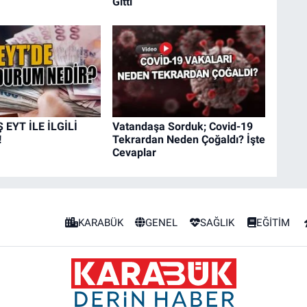
Gitti
EYT İLE İLGİLİ
Vatandaşa Sorduk; Covid-19
!
Tekrardan Neden Çoğaldı? İşte
Cevaplar
KARABÜK
GENEL
SAĞLIK
EĞİTİM