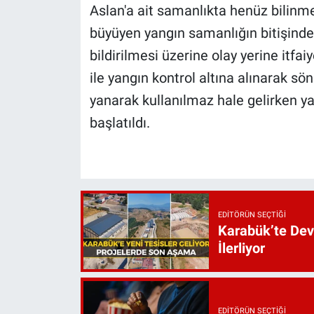
Aslan'a ait samanlıkta henüz bilinme
büyüyen yangın samanlığın bitişinde
bildirilmesi üzerine olay yerine itfaiy
ile yangın kontrol altına alınarak 
yanarak kullanılmaz hale gelirken yan
başlatıldı.
EDITÖRÜN SEÇTIĞI
Karabük’te Dev 
İlerliyor
EDITÖRÜN SEÇTIĞI