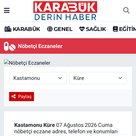
Karabük Nöbetçi Eczaneler
KARABÜK
GENEL
SAĞLIK
EĞİTİ
Karabük Hava Durumu
Nöbetçi Eczaneler
Karabük Trafik Yoğunluk Haritası
Süper Lig Puan Durumu ve Fikstür
Tüm Manşetler
Paylaş
Son Dakika Haberleri
Haber Arşivi
Kastamonu
Küre
07 Ağustos 2026 Cuma
nöbetçi eczane adres, telefon ve konumları