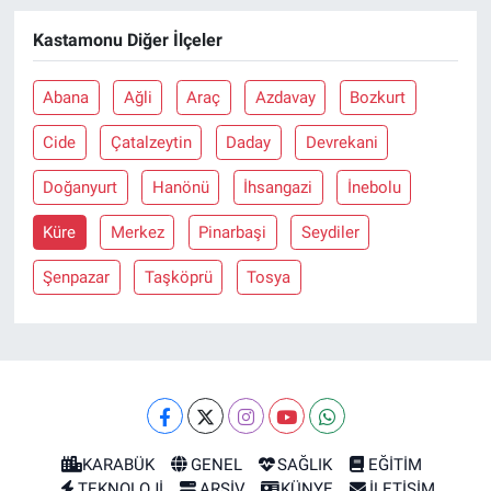
Kastamonu Diğer İlçeler
Abana
Ağli
Araç
Azdavay
Bozkurt
Cide
Çatalzeytin
Daday
Devrekani
Doğanyurt
Hanönü
İhsangazi
İnebolu
Küre
Merkez
Pinarbaşi
Seydiler
Şenpazar
Taşköprü
Tosya
KARABÜK
GENEL
SAĞLIK
EĞİTİM
TEKNOLOJİ
ARŞİV
KÜNYE
İLETİŞİM