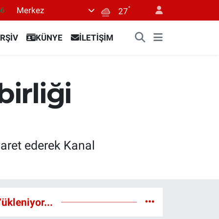
°
Merkez
66
27
06
RŞİV
KÜNYE
İLETİŞİM
.1
21
39
irliği
0
iyaret ederek Kanal
ükleniyor...