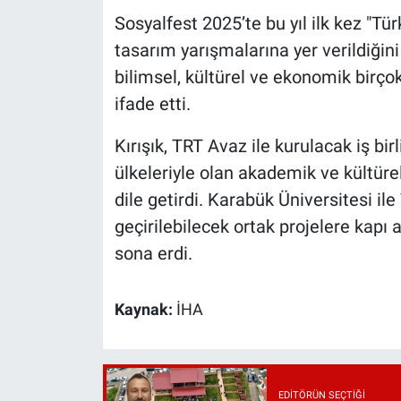
Sosyalfest 2025’te bu yıl ilk kez "T
tasarım yarışmalarına yer verildiğini b
bilimsel, kültürel ve ekonomik birço
ifade etti.
Kırışık, TRT Avaz ile kurulacak iş bi
ülkeleriyle olan akademik ve kültürel
dile getirdi. Karabük Üniversitesi i
geçirilebilecek ortak projelere kapı 
sona erdi.
Kaynak:
İHA
EDITÖRÜN SEÇTIĞI