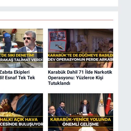
Zabıta Ekipleri
Karabük Dahil 71 İlde Narkotik
i! Esnaf Tek Tek
Operasyonu: Yüzlerce Kişi
Tutuklandı