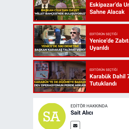
Eskipazar’da Un
Sahne Alacak
EDITÖRÜN SEÇTIĞI
Yenice’de Zabıt
Uyarıldı
EDITÖRÜN SEÇTIĞI
Karabük Dahil 7
Tutuklandı
EDITÖR HAKKINDA
Sait Alıcı