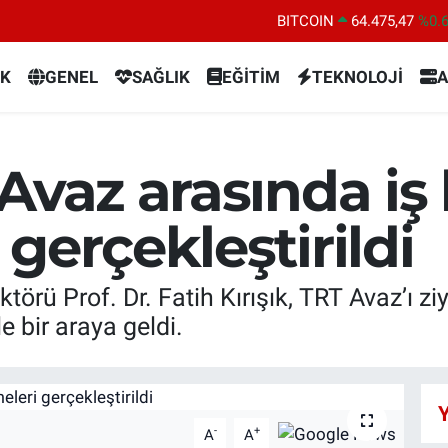
BITCOIN
64.475,47
%0.
DOLAR
47,5986
%0.
K
GENEL
SAĞLIK
EĞİTİM
TEKNOLOJİ
A
EURO
55,0700
%0
STERLİN
64,2438
%0.
GRAM ALTIN
6518.23
%0.
Avaz arasında iş b
BİST100
13.703
%
gerçekleştirildi
örü Prof. Dr. Fatih Kırışık, TRT Avaz’ı z
e bir araya geldi.
Y
-
+
A
A