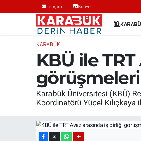
İletişim
Künye
Karabük Nöbetçi Eczaneler
KARABÜ
Karabük Hava Durumu
KARABÜK
KBÜ ile TRT 
Karabük Trafik Yoğunluk Haritası
görüşmeleri 
Süper Lig Puan Durumu ve Fikstür
Tüm Manşetler
Karabük Üniversitesi (KBÜ) Rekt
Koordinatörü Yücel Kılıçkaya il
Son Dakika Haberleri
Haber Arşivi