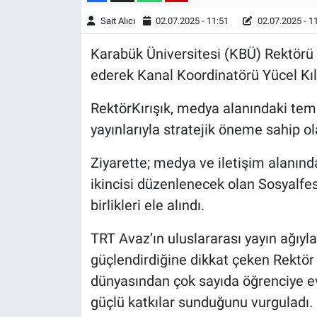
Sait Alıcı
02.07.2025 - 11:51
02.07.2025 - 1
Karabük Üniversitesi (KBÜ) Rektörü Pr
ederek Kanal Koordinatörü Yücel Kılıç
RektörKırışık, medya alanındaki tem
yayınlarıyla stratejik öneme sahip ol
Ziyarette; medya ve iletişim alanında
ikincisi düzenlenecek olan Sosyalfe
birlikleri ele alındı.
TRT Avaz’ın uluslararası yayın ağıyl
güçlendirdiğine dikkat çeken Rektör 
dünyasından çok sayıda öğrenciye ev
güçlü katkılar sunduğunu vurguladı.