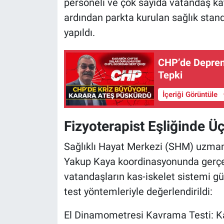
personeli ve çok sayıda vatandaş kat
ardından parkta kurulan sağlık stan
yapıldı.
CHP’de Deprem
Tepki
İçeriği Görüntüle
Fizyoterapist Eşliğinde Ü
Sağlıklı Hayat Merkezi (SHM) uzmanl
Yakup Kaya koordinasyonunda gerçekl
vatandaşların kas-iskelet sistemi güc
test yöntemleriyle değerlendirildi:
El Dinamometresi Kavrama Testi: Kas