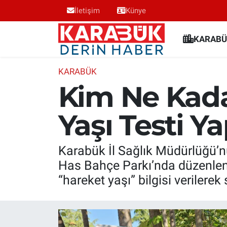
İletişim
Künye
Karabük Nöbetçi Eczaneler
KARABÜ
Karabük Hava Durumu
KARABÜK
Kim Ne Kada
Karabük Trafik Yoğunluk Haritası
Yaşı Testi Ya
Süper Lig Puan Durumu ve Fikstür
Tüm Manşetler
Karabük İl Sağlık Müdürlüğü’n
Has Bahçe Parkı’nda düzenlenen
Son Dakika Haberleri
“hareket yaşı” bilgisi verilerek
Haber Arşivi