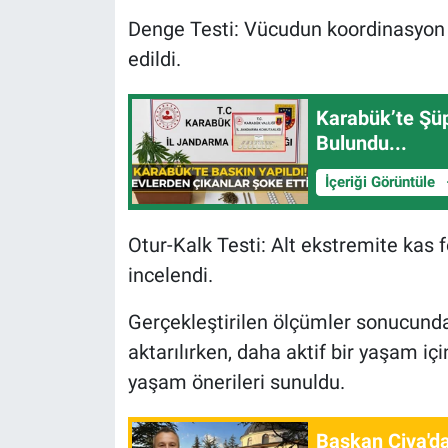
Denge Testi: Vücudun koordinasyon 
edildi.
Karabük’te Şüp
Bulundu...
İçeriği Görüntüle
Otur-Kalk Testi: Alt ekstremite kas 
incelendi.
Gerçekleştirilen ölçümler sonucunda 
aktarılırken, daha aktif bir yaşam içi
yaşam önerileri sunuldu.
Başkan Civa'da