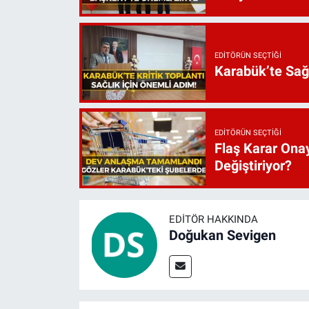
EDITÖRÜN SEÇTIĞI
Karabük’te Sağ
EDITÖRÜN SEÇTIĞI
Flaş Karar Onay
Değiştiriyor?
EDITÖR HAKKINDA
Doğukan Sevigen