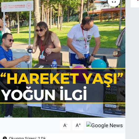
-
+
A
A
Okunma Süresi: 2 Dk