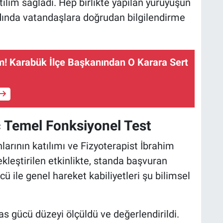
ılım sağladı. Hep birlikte yapılan yürüyüşün
dında vatandaşlara doğrudan bilgilendirme
! Karabük İlçe Başkanından O Karara Sert
ç Temel Fonksiyonel Test
arının katılımı ve Fizyoterapist İbrahim
eştirilen etkinlikte, standa başvuran
ü ile genel hareket kabiliyetleri şu bilimsel
 gücü düzeyi ölçüldü ve değerlendirildi.