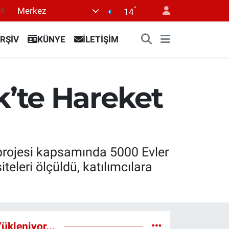
°
Merkez
0
14
08
RŞİV
KÜNYE
İLETİŞİM
0
12
0
’te Hareket
16
 projesi kapsamında 5000 Evler
eleri ölçüldü, katılımcılara
ükleniyor...