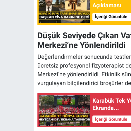
Açıklaması
İçeriği Görüntüle
Düşük Seviyede Çıkan Vat
Merkezi’ne Yönlendirildi
Değerlendirmeler sonucunda testler
ücretsiz profesyonel fizyoterapist 
Merkezi’ne yönlendirildi. Etkinlik s
vurgulayan bilgilendirici broşürler de 
Karabük Tek Y
Ekranda...
İçeriği Görüntüle