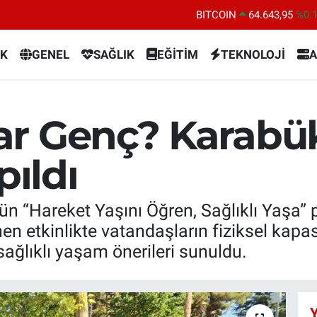
DOLAR
47,6704
%
EURO
55,0406
%-0.
K
GENEL
SAĞLIK
EĞİTİM
TEKNOLOJİ
A
STERLİN
64,2143
%
GRAM ALTIN
6500.87
%0.
BİST100
13.799
%7
r Genç? Karabük
BITCOIN
64.643,95
%0.
pıldı
ün “Hareket Yaşını Öğren, Sağlıklı Yaşa”
 etkinlikte vatandaşların fiziksel kapasit
 sağlıklı yaşam önerileri sunuldu.
Y