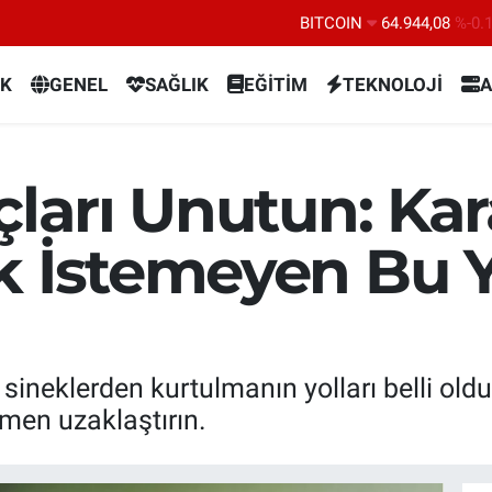
BITCOIN
64.944,08
%-0.
DOLAR
47,7436
%0.
K
GENEL
SAĞLIK
EĞİTİM
TEKNOLOJİ
A
EURO
55,2510
%0.
STERLİN
64,4811
%0.
GRAM ALTIN
6660.55
%0.
çları Unutun: Ka
BİST100
13.779
%-
k İstemeyen Bu 
 sineklerden kurtulmanın yolları belli oldu
men uzaklaştırın.