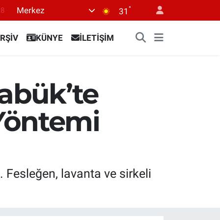
18
°
Merkez
31
18
RŞİV
KÜNYE
İLETİŞİM
32
38
03
rabük’te
14
Yöntemi
. Fesleğen, lavanta ve sirkeli