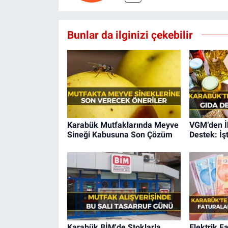
Bunlar da ilginizi çekebilir
Karabük Mutfaklarında Meyve
VGM’den İh
Sineği Kabusuna Son Çözüm
Destek: İşt
Karabük BİM'de Stoklarla
Elektrik F