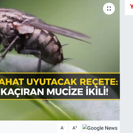
Y
-
+
A
A