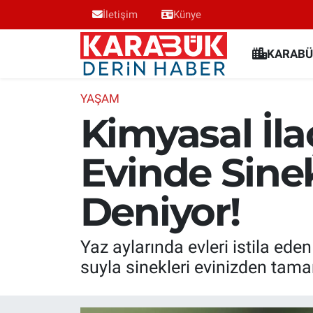
İletişim
Künye
Karabük Nöbetçi Eczaneler
KARABÜ
Karabük Hava Durumu
YAŞAM
Kimyasal İla
Karabük Trafik Yoğunluk Haritası
Evinde Sine
Süper Lig Puan Durumu ve Fikstür
Deniyor!
Tüm Manşetler
Son Dakika Haberleri
Yaz aylarında evleri istila eden
suyla sinekleri evinizden tama
Haber Arşivi