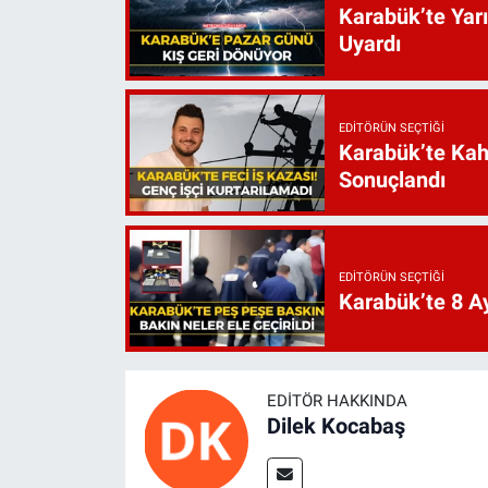
Karabük’te Yarı
Uyardı
EDITÖRÜN SEÇTIĞI
Karabük’te Kah
Sonuçlandı
EDITÖRÜN SEÇTIĞI
Karabük’te 8 Ay
EDITÖR HAKKINDA
Dilek Kocabaş