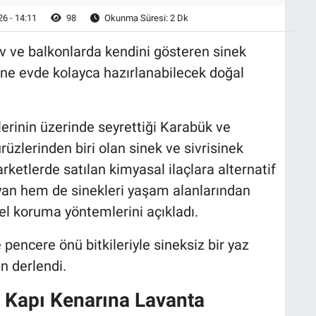
6 - 14:11
98
Okunma Süresi: 2 Dk
 ev ve balkonlarda kendini gösteren sinek
ine evde kolayca hazırlanabilecek doğal
erinin üzerinde seyrettiği Karabük ve
rüzlerinden biri olan sinek ve sivrisinek
rketlerde satılan kimyasal ilaçlara alternatif
yan hem de sinekleri yaşam alanlarından
l koruma yöntemlerini açıkladı.
encere önü bitkileriyle sineksiz bir yaz
n derlendi.
 Kapı Kenarına Lavanta