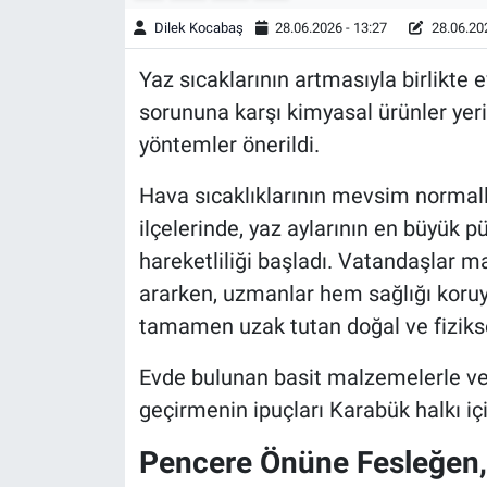
Dilek Kocabaş
28.06.2026 - 13:27
28.06.202
Yaz sıcaklarının artmasıyla birlikte
sorununa karşı kimyasal ürünler yer
yöntemler önerildi.
Hava sıcaklıklarının mevsim normall
ilçelerinde, yaz aylarının en büyük pü
hareketliliği başladı. Vatandaşlar ma
ararken, uzmanlar hem sağlığı koru
tamamen uzak tutan doğal ve fizikse
Evde bulunan basit malzemelerle ve p
geçirmenin ipuçları Karabük halkı içi
Pencere Önüne Fesleğen,