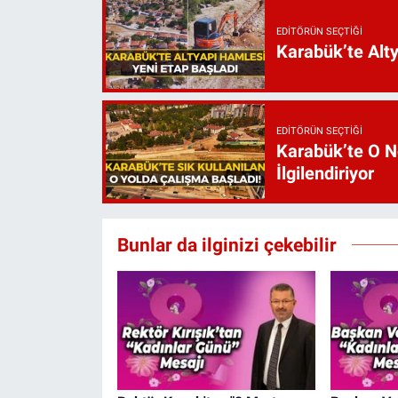
EDITÖRÜN SEÇTIĞI
Karabük’te Alt
EDITÖRÜN SEÇTIĞI
Karabük’te O N
İlgilendiriyor
Bunlar da ilginizi çekebilir