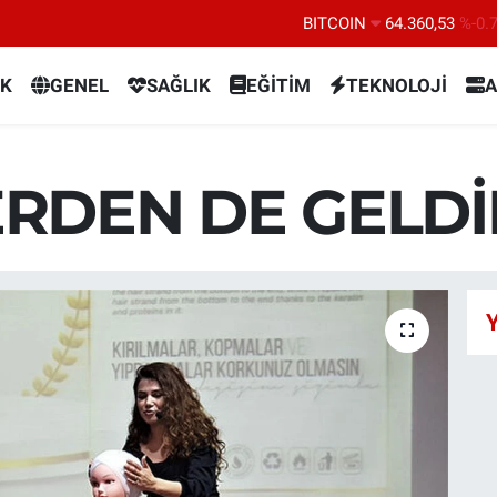
BITCOIN
64.360,53
%-0.
DOLAR
47,7069
%0.
K
GENEL
SAĞLIK
EĞİTİM
TEKNOLOJİ
A
EURO
55,0265
%0.
STERLİN
64,1897
%0.
GRAM ALTIN
6574.81
%1.
ERDEN DE GELDİ
BİST100
13.887
%6
Y