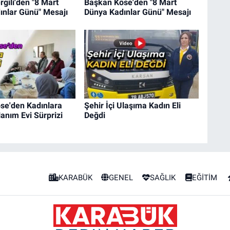
gili'den "8 Mart
Başkan Köse'den "8 Mart
ınlar Günü" Mesajı
Dünya Kadınlar Günü" Mesajı
se'den Kadınlara
Şehir İçi Ulaşıma Kadın Eli
anım Evi Sürprizi
Değdi
KARABÜK
GENEL
SAĞLIK
EĞİTİM