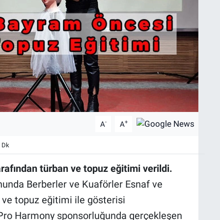
-
+
A
A
 Dk
afından türban ve topuz eğitimi verildi.
nunda Berberler ve Kuaförler Esnaf ve
ve topuz eğitimi ile gösterisi
le Pro Harmony sponsorluğunda gerçekleşen