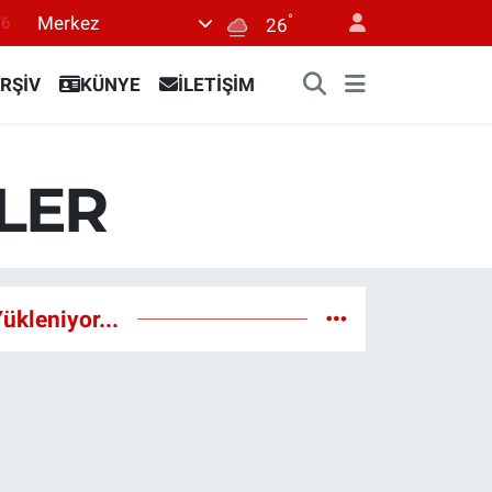
°
Merkez
76
26
17
RŞİV
KÜNYE
İLETİŞİM
01
02
44
LER
4
ükleniyor...