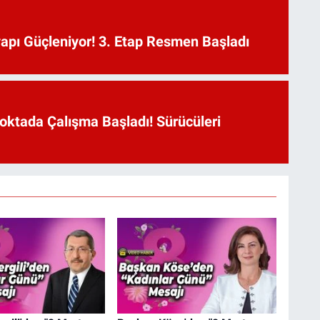
yapı Güçleniyor! 3. Etap Resmen Başladı
oktada Çalışma Başladı! Sürücüleri