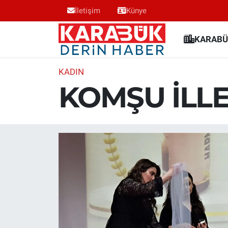
İletişim
Künye
Karabük Nöbetçi Eczaneler
KARABÜ
Karabük Hava Durumu
KADIN
KOMŞU İLL
Karabük Trafik Yoğunluk Haritası
Süper Lig Puan Durumu ve Fikstür
Tüm Manşetler
Son Dakika Haberleri
Haber Arşivi