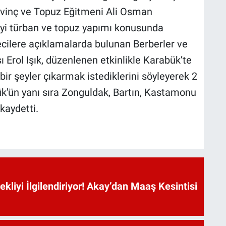
evinç ve Topuz Eğitmeni Ali Osman
iyi türban ve topuz yapımı konusunda
ecilere açıklamalarda bulunan Berberler ve
 Erol Işık, düzenlenen etkinlikle Karabük’te
 bir şeyler çıkarmak istediklerini söyleyerek 2
ük'ün yanı sıra Zonguldak, Bartın, Kastamonu
 kaydetti.
kliyi İlgilendiriyor! Akay’dan Maaş Kesintisi