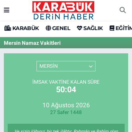
Karabük Nöbetçi Eczaneler
KARABÜK
GENEL
SAĞLIK
EĞİTİ
Karabük Hava Durumu
Mersin Namaz Vakitleri
Karabük Trafik Yoğunluk Haritası
MERSİN
Süper Lig Puan Durumu ve Fikstür
İMSAK VAKTINE KALAN SÜRE
Tüm Manşetler
50:04
Son Dakika Haberleri
10 Ağustos 2026
27 Safer 1448
Haber Arşivi
Ve sizin ilâhınız, bir tek ilâhtır. Rahmân ve Rahîm olan