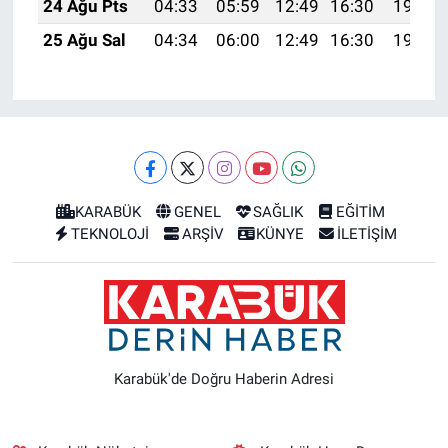
24 Ağu Pts
04:33
05:59
12:49
16:30
19:29
25 Ağu Sal
04:34
06:00
12:49
16:30
19:28
KARABÜK
GENEL
SAĞLIK
EĞİTİM
TEKNOLOJİ
ARŞİV
KÜNYE
İLETİŞİM
Karabük'de Doğru Haberin Adresi