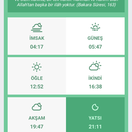
Allah'tan başka bir ilâh yoktur. (Bakara Sûresi, 163)
İMSAK
GÜNEŞ
04:17
05:47
ÖĞLE
İKINDI
12:52
16:38
AKŞAM
YATSI
19:47
21:11