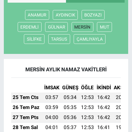
ANAMUR
AYDINCIK
BOZYAZI
ERDEMLİ
GÜLNAR
MERSİN
MUT
SİLİFKE
TARSUS
ÇAMLIYAYLA
MERSİN AYLIK NAMAZ VAKITLERI
İMSAK
GÜNEŞ
ÖĞLE
İKINDI
AKŞAM
25 Tem Cts
03:57
05:34
12:53
16:42
20:02
26 Tem Paz
03:59
05:35
12:53
16:42
20:01
27 Tem Pts
04:00
05:36
12:53
16:42
20:00
28 Tem Sal
04:01
05:37
12:53
16:41
19:59