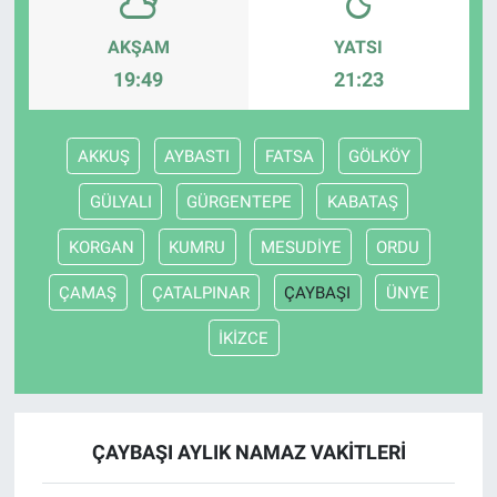
AKŞAM
YATSI
19:49
21:23
AKKUŞ
AYBASTI
FATSA
GÖLKÖY
GÜLYALI
GÜRGENTEPE
KABATAŞ
KORGAN
KUMRU
MESUDİYE
ORDU
ÇAMAŞ
ÇATALPINAR
ÇAYBAŞI
ÜNYE
İKİZCE
ÇAYBAŞI AYLIK NAMAZ VAKITLERI