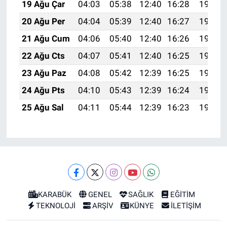
19 Ağu Çar
04:03
05:38
12:40
16:28
19:33
20 Ağu Per
04:04
05:39
12:40
16:27
19:31
21 Ağu Cum
04:06
05:40
12:40
16:26
19:30
22 Ağu Cts
04:07
05:41
12:40
16:25
19:28
23 Ağu Paz
04:08
05:42
12:39
16:25
19:27
24 Ağu Pts
04:10
05:43
12:39
16:24
19:25
25 Ağu Sal
04:11
05:44
12:39
16:23
19:24
KARABÜK
GENEL
SAĞLIK
EĞİTİM
TEKNOLOJİ
ARŞİV
KÜNYE
İLETİŞİM