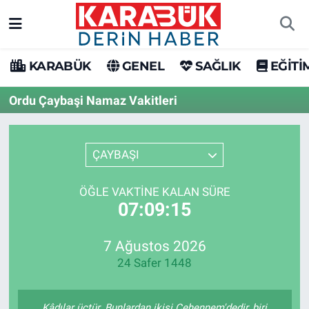
Karabük Nöbetçi Eczaneler
KARABÜK
GENEL
SAĞLIK
EĞİTİ
Karabük Hava Durumu
Ordu Çaybaşi Namaz Vakitleri
Karabük Trafik Yoğunluk Haritası
ÇAYBAŞI
Süper Lig Puan Durumu ve Fikstür
ÖĞLE VAKTINE KALAN SÜRE
Tüm Manşetler
07:09:15
Son Dakika Haberleri
7 Ağustos 2026
24 Safer 1448
Haber Arşivi
Kâdılar üçtür. Bunlardan ikisi Cehennem'dedir, biri