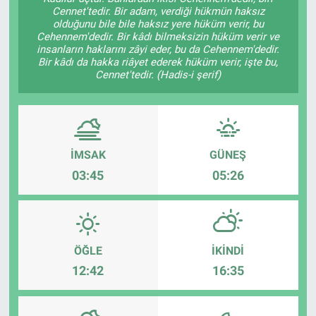
Cennet'tedir. Bir adam, verdiği hükmün haksız
olduğunu bile bile haksız yere hüküm verir, bu
Cehennem'dedir. Bir kâdı bilmeksizin hüküm verir ve
insanların haklarını zâyi eder, bu da Cehennem'dedir.
Bir kâdı da hakka riâyet ederek hüküm verir, işte bu,
Cennet'tedir. (Hadis-i şerif)
İMSAK
GÜNEŞ
03:45
05:26
ÖĞLE
İKINDI
12:42
16:35