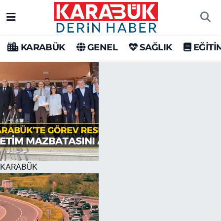
Karabük Nöbetçi Eczaneler
KARABÜK
GENEL
SAĞLIK
EĞİTİ
Karabük Hava Durumu
Karabük Trafik Yoğunluk Haritası
Süper Lig Puan Durumu ve Fikstür
Tüm Manşetler
Son Dakika Haberleri
KARABÜK
Haber Arşivi