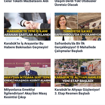
Celal Tokatlı Mazbatasını Aldı
Ulaşım Derdi Yok! Otobüsler
Ücretsiz Olacak
Karabük’te İş Arayanlar Bu
Safranbolu’da Bir İlk
Habere Bakmadan Geçmeyin!
Gerçekleşiyor! O Mahallede
Çalışmalar Başladı
Milyonlarca Emekliyi
Karabük’te Altyapı Güçleniyor!
İlgilendiriyor! Akay’dan Maaş
3. Etap Resmen Başladı
Kesintisi Çıkışı