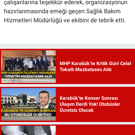
çalışanlarına teşekkür ederek, organizasyonun
hazırlanmasında emeği geçen Sağlık Bakım
Hizmetleri Müdürlüğü ve ekibini de tebrik etti.
MHP Karabük’te Kritik Gün! Celal
Tokatlı Mazbatasını Aldı
Karabük’te Konser Sonrası
Ulaşım Derdi Yok! Otobüsler
Ücretsiz Olacak