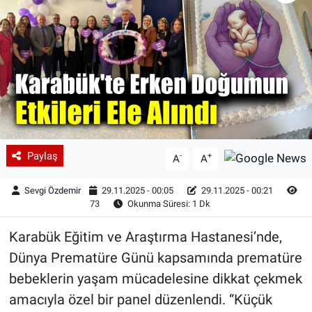
Paylaş
-
+
A
A
Sevgi Özdemir
29.11.2025 - 00:05
29.11.2025 - 00:21
73
Okunma Süresi: 1 Dk
Karabük Eğitim ve Araştırma Hastanesi’nde,
Dünya Prematüre Günü kapsamında prematüre
bebeklerin yaşam mücadelesine dikkat çekmek
amacıyla özel bir panel düzenlendi. “Küçük