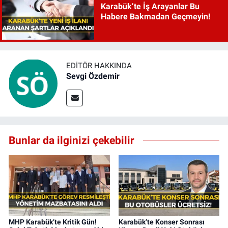
Karabük’te İş Arayanlar Bu
Habere Bakmadan Geçmeyin!
EDITÖR HAKKINDA
Sevgi Özdemir
Bunlar da ilginizi çekebilir
MHP Karabük’te Kritik Gün!
Karabük’te Konser Sonrası