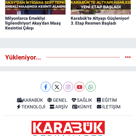
Milyonlarca Emekliyi
Karabük’te Altyapı Güçleniyor!
İlgilendiriyor! Akay’dan Maaş
3. Etap Resmen Başladı
Kesintisi Çıkışı
Yükleniyor...
KARABÜK
GENEL
SAĞLIK
EĞİTİM
TEKNOLOJİ
ARŞİV
KÜNYE
İLETİŞİM