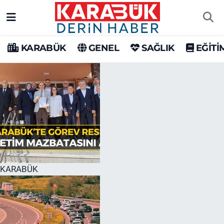
Karabük Nöbetçi Eczaneler
KARABÜK
GENEL
SAĞLIK
EĞİTİ
Karabük Hava Durumu
Karabük Trafik Yoğunluk Haritası
Süper Lig Puan Durumu ve Fikstür
Tüm Manşetler
Son Dakika Haberleri
KARABÜK
Haber Arşivi