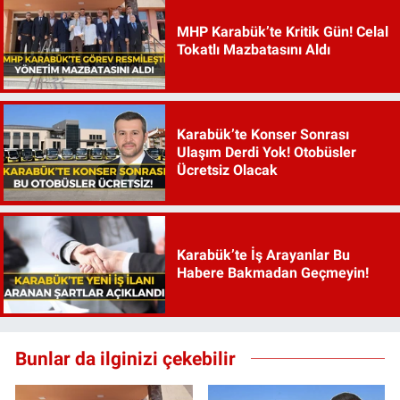
MHP Karabük’te Kritik Gün! Celal
Tokatlı Mazbatasını Aldı
Karabük’te Konser Sonrası
Ulaşım Derdi Yok! Otobüsler
Ücretsiz Olacak
Karabük’te İş Arayanlar Bu
Habere Bakmadan Geçmeyin!
Bunlar da ilginizi çekebilir