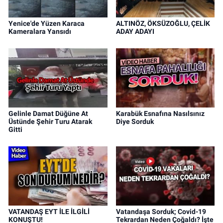
Yenice'de Yüzen Karaca
ALTINÖZ, ÖKSÜZOĞLU, ÇELİK
Kameralara Yansıdı
ADAY ADAYI
Gelinle Damat Düğüne At
Karabük Esnafına Nasılsınız
Üstünde Şehir Turu Atarak
Diye Sorduk
Gitti
VATANDAŞ EYT İLE İLGİLİ
Vatandaşa Sorduk; Covid-19
KONUŞTU!
Tekrardan Neden Çoğaldı? İşte