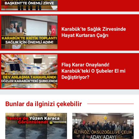
Karabük’te Sağlık Zirvesinde
Hayat Kurtaran Çağrı
Flaş Karar Onaylandı!
Karabük’teki O Şubeler El mi
Değiştiriyor?
Bunlar da ilginizi çekebilir