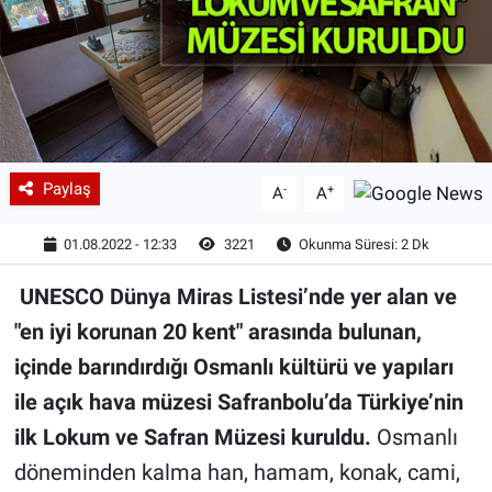
Paylaş
-
+
A
A
01.08.2022 - 12:33
3221
Okunma Süresi: 2 Dk
UNESCO Dünya Miras Listesi’nde yer alan ve
"en iyi korunan 20 kent" arasında bulunan,
içinde barındırdığı Osmanlı kültürü ve yapıları
ile açık hava müzesi Safranbolu’da Türkiye’nin
ilk Lokum ve Safran Müzesi kuruldu.
Osmanlı
döneminden kalma han, hamam, konak, cami,