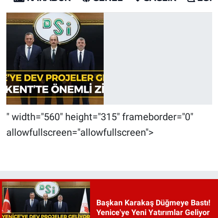
" width="560" height="315" frameborder="0"
allowfullscreen="allowfullscreen">
Başkan Karakaş Düğmeye Bastı!
Yenice'ye Yeni Yatırımlar Geliyor