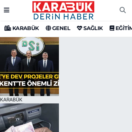
Karabük Nöbetçi Eczaneler
KARABÜK
GENEL
SAĞLIK
EĞİTİ
Karabük Hava Durumu
Karabük Trafik Yoğunluk Haritası
Süper Lig Puan Durumu ve Fikstür
Tüm Manşetler
Son Dakika Haberleri
KARABÜK
Haber Arşivi