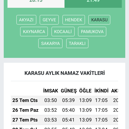
AKYAZI
GEYVE
HENDEK
KARASU
KAYNARCA
KOCAALİ
PAMUKOVA
SAKARYA
TARAKLI
KARASU AYLIK NAMAZ VAKITLERI
İMSAK
GÜNEŞ
ÖĞLE
İKINDI
AKŞAM
25 Tem Cts
03:50
05:39
13:09
17:05
20:29
26 Tem Paz
03:52
05:40
13:09
17:05
20:28
27 Tem Pts
03:53
05:41
13:09
17:05
20:27