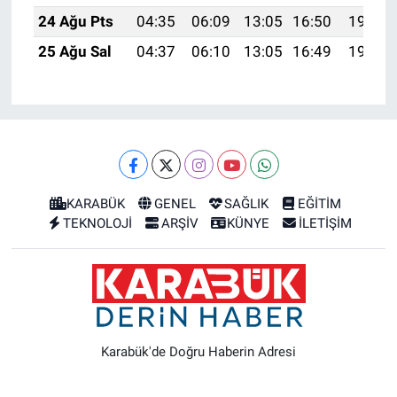
24 Ağu Pts
04:35
06:09
13:05
16:50
19:51
25 Ağu Sal
04:37
06:10
13:05
16:49
19:49
KARABÜK
GENEL
SAĞLIK
EĞİTİM
TEKNOLOJİ
ARŞİV
KÜNYE
İLETİŞİM
Karabük'de Doğru Haberin Adresi