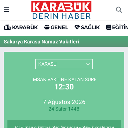
Karabük Nöbetçi Eczaneler
KARABÜK
GENEL
SAĞLIK
EĞİTİ
Karabük Hava Durumu
Sakarya Karasu Namaz Vakitleri
Karabük Trafik Yoğunluk Haritası
KARASU
Süper Lig Puan Durumu ve Fikstür
İMSAK VAKTINE KALAN SÜRE
Tüm Manşetler
12:30
Son Dakika Haberleri
7 Ağustos 2026
24 Safer 1448
Haber Arşivi
Bir kimse sıkıntıda olan bir şahsa kolaylık gösterirse