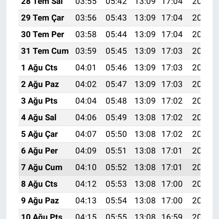
28 Tem Sal
03:55
05:42
13:09
17:04
20:26
29 Tem Çar
03:56
05:43
13:09
17:04
20:25
30 Tem Per
03:58
05:44
13:09
17:04
20:24
31 Tem Cum
03:59
05:45
13:09
17:03
20:23
1 Ağu Cts
04:01
05:46
13:09
17:03
20:22
2 Ağu Paz
04:02
05:47
13:09
17:03
20:21
3 Ağu Pts
04:04
05:48
13:09
17:02
20:19
4 Ağu Sal
04:06
05:49
13:08
17:02
20:18
5 Ağu Çar
04:07
05:50
13:08
17:02
20:17
6 Ağu Per
04:09
05:51
13:08
17:01
20:16
7 Ağu Cum
04:10
05:52
13:08
17:01
20:15
8 Ağu Cts
04:12
05:53
13:08
17:00
20:13
9 Ağu Paz
04:13
05:54
13:08
17:00
20:12
10 Ağu Pts
04:15
05:55
13:08
16:59
20:11