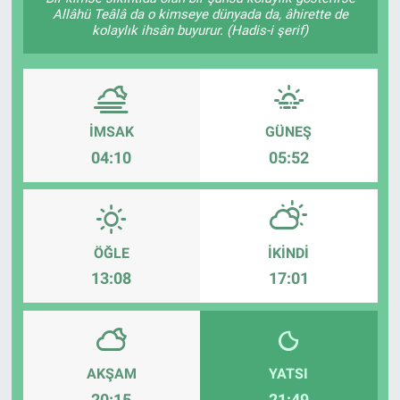
Allâhü Teâlâ da o kimseye dünyada da, âhirette de
kolaylık ihsân buyurur. (Hadis-i şerif)
İMSAK
GÜNEŞ
04:10
05:52
ÖĞLE
İKINDI
13:08
17:01
AKŞAM
YATSI
20:15
21:49