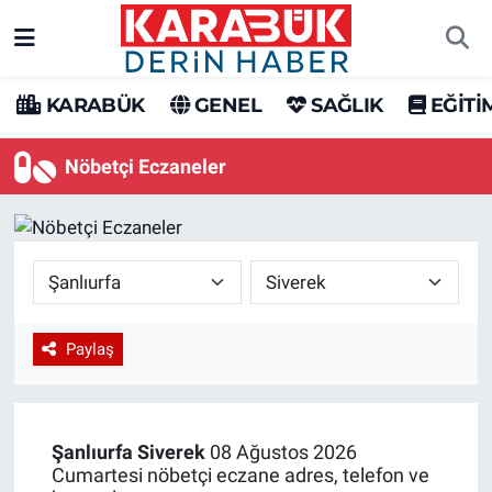
Karabük Nöbetçi Eczaneler
KARABÜK
GENEL
SAĞLIK
EĞİTİ
Karabük Hava Durumu
Nöbetçi Eczaneler
Karabük Trafik Yoğunluk Haritası
Süper Lig Puan Durumu ve Fikstür
Tüm Manşetler
Paylaş
Son Dakika Haberleri
Haber Arşivi
Şanlıurfa
Siverek
08 Ağustos 2026
Cumartesi nöbetçi eczane adres, telefon ve