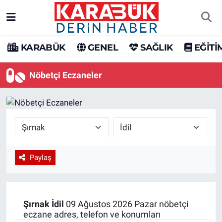
Karabük Nöbetçi Eczaneler
KARABÜK
GENEL
SAĞLIK
EĞİTİ
Karabük Hava Durumu
Nöbetçi Eczaneler
Karabük Trafik Yoğunluk Haritası
Süper Lig Puan Durumu ve Fikstür
Tüm Manşetler
Paylaş
Son Dakika Haberleri
Haber Arşivi
Şırnak
İdil
09 Ağustos 2026 Pazar nöbetçi
eczane adres, telefon ve konumları