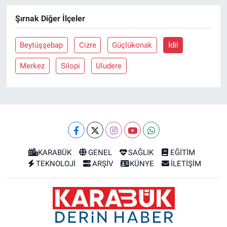
Şırnak Diğer İlçeler
Beytüşşebap
Cizre
Güçlükonak
İdil
Merkez
Silopi
Uludere
KARABÜK
GENEL
SAĞLIK
EĞİTİM
TEKNOLOJİ
ARŞİV
KÜNYE
İLETİŞİM