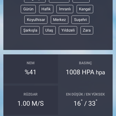
Gürün
Hafik
İmranlı
Kangal
Koyulhisar
Merkez
Suşehri
Şarkışla
Ulaş
Yıldızeli
Zara
NEM
BASINÇ
%41
1008 HPA
hpa
RÜZGAR
EN DÜŞÜK / EN YÜKSEK
°
°
1.00 M/S
16
/ 33