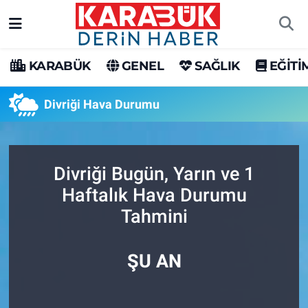
Karabük Nöbetçi Eczaneler
KARABÜK
GENEL
SAĞLIK
EĞİTİ
Karabük Hava Durumu
Divriği Hava Durumu
Karabük Trafik Yoğunluk Haritası
Süper Lig Puan Durumu ve Fikstür
Divriği Bugün, Yarın ve 1
Haftalık Hava Durumu
Tüm Manşetler
Tahmini
Son Dakika Haberleri
ŞU AN
Haber Arşivi