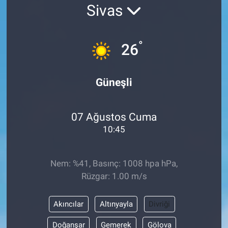
Sivas
°
26
Güneşli
07 Ağustos Cuma
10:45
Nem: %41, Basınç: 1008 hpa hPa,
Rüzgar: 1.00 m/s
Akıncılar
Altınyayla
Divriği
Doğanşar
Gemerek
Gölova