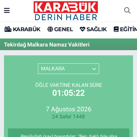
Karabük Nöbetçi Eczaneler
KARABÜK
GENEL
SAĞLIK
EĞİTİ
Karabük Hava Durumu
Tekirdağ Malkara Namaz Vakitleri
Karabük Trafik Yoğunluk Haritası
MALKARA
Süper Lig Puan Durumu ve Fikstür
ÖĞLE VAKTINE KALAN SÜRE
Tüm Manşetler
01:05:22
Son Dakika Haberleri
7 Ağustos 2026
24 Safer 1448
Haber Arşivi
Resûlullah (sav) buyurdular: "Ben, haklı bile olsa