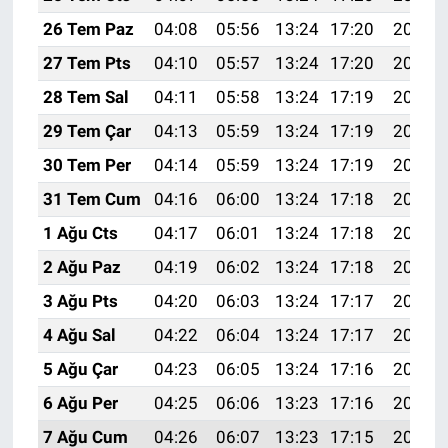
26 Tem Paz
04:08
05:56
13:24
17:20
20:42
27 Tem Pts
04:10
05:57
13:24
17:20
20:41
28 Tem Sal
04:11
05:58
13:24
17:19
20:40
29 Tem Çar
04:13
05:59
13:24
17:19
20:39
30 Tem Per
04:14
05:59
13:24
17:19
20:38
31 Tem Cum
04:16
06:00
13:24
17:18
20:37
1 Ağu Cts
04:17
06:01
13:24
17:18
20:36
2 Ağu Paz
04:19
06:02
13:24
17:18
20:35
3 Ağu Pts
04:20
06:03
13:24
17:17
20:34
4 Ağu Sal
04:22
06:04
13:24
17:17
20:33
5 Ağu Çar
04:23
06:05
13:24
17:16
20:32
6 Ağu Per
04:25
06:06
13:23
17:16
20:31
7 Ağu Cum
04:26
06:07
13:23
17:15
20:29