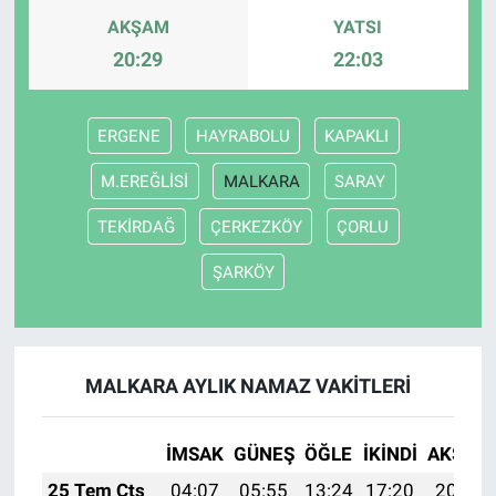
AKŞAM
YATSI
20:29
22:03
ERGENE
HAYRABOLU
KAPAKLI
M.EREĞLİSİ
MALKARA
SARAY
TEKİRDAĞ
ÇERKEZKÖY
ÇORLU
ŞARKÖY
MALKARA AYLIK NAMAZ VAKITLERI
İMSAK
GÜNEŞ
ÖĞLE
İKINDI
AKŞAM
25 Tem Cts
04:07
05:55
13:24
17:20
20:43