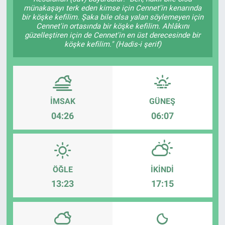
münakaşayı terk eden kimse için Cennet'in kenarında
bir köşke kefilim. Şaka bile olsa yalan söylemeyen için
Cennet'in ortasında bir köşke kefilim. Ahlâkını
güzelleştiren için de Cennet'in en üst derecesinde bir
köşke kefilim." (Hadis-i şerif)
İMSAK
GÜNEŞ
04:26
06:07
ÖĞLE
İKINDI
13:23
17:15