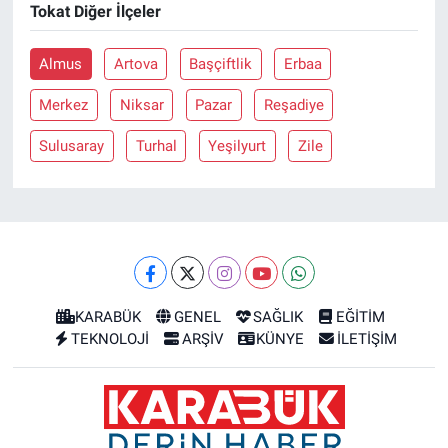
Tokat Diğer İlçeler
Almus
Artova
Başçiftlik
Erbaa
Merkez
Niksar
Pazar
Reşadiye
Sulusaray
Turhal
Yeşilyurt
Zile
KARABÜK
GENEL
SAĞLIK
EĞİTİM
TEKNOLOJİ
ARŞİV
KÜNYE
İLETİŞİM