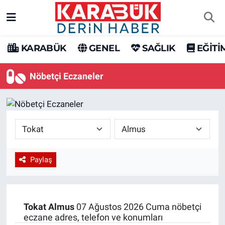
Karabük Nöbetçi Eczaneler
KARABÜK
GENEL
SAĞLIK
EĞİTİ
Karabük Hava Durumu
Nöbetçi Eczaneler
Karabük Trafik Yoğunluk Haritası
Süper Lig Puan Durumu ve Fikstür
Tüm Manşetler
Paylaş
Son Dakika Haberleri
Haber Arşivi
Tokat
Almus
07 Ağustos 2026 Cuma nöbetçi
eczane adres, telefon ve konumları