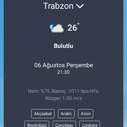
Trabzon
°
26
Bulutlu
06 Ağustos Perşembe
21:30
Nem: %79, Basınç: 1011 hpa hPa,
Rüzgar: 1.00 m/s
Akçaabat
Araklı
Arsin
Beşikdüzü
Çarşıbaşı
Çaykara