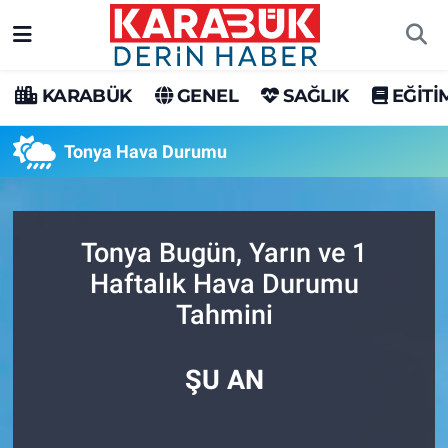
Karabük Nöbetçi Eczaneler
KARABÜK
GENEL
SAĞLIK
EĞİTİ
Karabük Hava Durumu
Tonya Hava Durumu
Karabük Trafik Yoğunluk Haritası
Süper Lig Puan Durumu ve Fikstür
Tonya Bugün, Yarın ve 1
Haftalık Hava Durumu
Tüm Manşetler
Tahmini
Son Dakika Haberleri
ŞU AN
Haber Arşivi