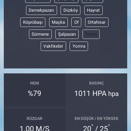
Dernekpazarı
Düzköy
Hayrat
Köprübaşı
Maçka
Of
Ortahisar
Sürmene
Şalpazarı
Tonya
Vakfıkebir
Yomra
NEM
BASINÇ
%79
1011 HPA
hpa
RÜZGAR
EN DÜŞÜK / EN YÜKSEK
°
°
1.00 M/S
20
/ 25