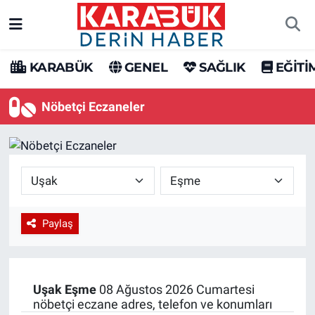
Karabük Nöbetçi Eczaneler
KARABÜK
GENEL
SAĞLIK
EĞİTİ
Karabük Hava Durumu
Nöbetçi Eczaneler
Karabük Trafik Yoğunluk Haritası
Süper Lig Puan Durumu ve Fikstür
Tüm Manşetler
Paylaş
Son Dakika Haberleri
Haber Arşivi
Uşak
Eşme
08 Ağustos 2026 Cumartesi
nöbetçi eczane adres, telefon ve konumları