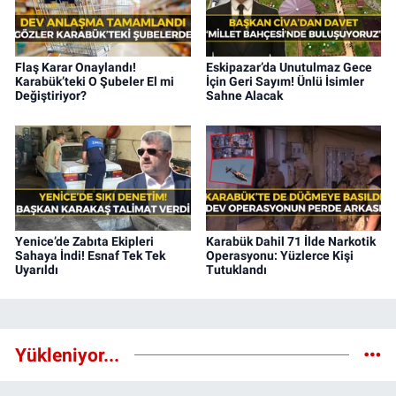
Flaş Karar Onaylandı!
Eskipazar’da Unutulmaz Gece
Karabük’teki O Şubeler El mi
İçin Geri Sayım! Ünlü İsimler
Değiştiriyor?
Sahne Alacak
Yenice’de Zabıta Ekipleri
Karabük Dahil 71 İlde Narkotik
Sahaya İndi! Esnaf Tek Tek
Operasyonu: Yüzlerce Kişi
Uyarıldı
Tutuklandı
Yükleniyor...