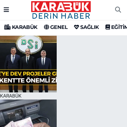
Karabük Nöbetçi Eczaneler
KARABÜK
GENEL
SAĞLIK
EĞİTİ
Karabük Hava Durumu
Karabük Trafik Yoğunluk Haritası
Süper Lig Puan Durumu ve Fikstür
Tüm Manşetler
Son Dakika Haberleri
KARABÜK
Haber Arşivi