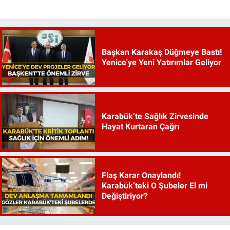
Başkan Karakaş Düğmeye Bastı!
Yenice'ye Yeni Yatırımlar Geliyor
Karabük’te Sağlık Zirvesinde
Hayat Kurtaran Çağrı
Flaş Karar Onaylandı!
Karabük’teki O Şubeler El mi
Değiştiriyor?