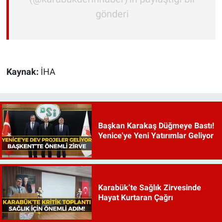
gönderi
Kaynak:
İHA
Başkan Karakaş Düğmeye Bastı!
Yenice'ye Yeni Yatırımlar Geliyor
Karabük’te Sağlık Zirvesinde
Hayat Kurtaran Çağrı