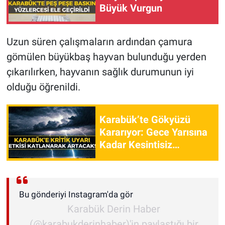
Büyük Vurgun
Uzun süren çalışmaların ardından çamura
gömülen büyükbaş hayvan bulunduğu yerden
çıkarılırken, hayvanın sağlık durumunun iyi
olduğu öğrenildi.
Karabük’te Gökyüzü
Kararıyor: Gece Yarısına
Kadar Kesintisiz
Sürecek!
Bu gönderiyi Instagram'da gör
Karabük Derin Haber
(@karabukderinhaber)'in paylaştığı bir