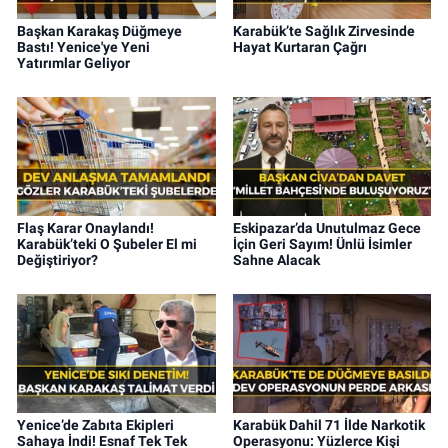
Başkan Karakaş Düğmeye
Karabük’te Sağlık Zirvesinde
Bastı! Yenice'ye Yeni
Hayat Kurtaran Çağrı
Yatırımlar Geliyor
Flaş Karar Onaylandı!
Eskipazar’da Unutulmaz Gece
Karabük’teki O Şubeler El mi
İçin Geri Sayım! Ünlü İsimler
Değiştiriyor?
Sahne Alacak
Yenice’de Zabıta Ekipleri
Karabük Dahil 71 İlde Narkotik
Sahaya İndi! Esnaf Tek Tek
Operasyonu: Yüzlerce Kişi