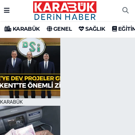
Karabük Nöbetçi Eczaneler
KARABÜK
GENEL
SAĞLIK
EĞİTİ
Karabük Hava Durumu
Karabük Trafik Yoğunluk Haritası
Süper Lig Puan Durumu ve Fikstür
Tüm Manşetler
Son Dakika Haberleri
KARABÜK
Haber Arşivi