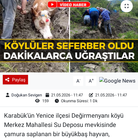
Paylaş
-
+
A
A
Doğukan Sevigen
21.05.2026 - 11:47
21.05.2026 - 11:47
159
Okunma Süresi: 1 Dk
Karabük'ün Yenice ilçesi Değirmenyanı köyü
Merkez Mahallesi Su Deposu mevkisinde
çamura saplanan bir büyükbaş hayvan,