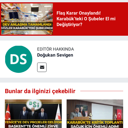
Flaş Karar Onaylandı!
Karabük’teki O Şubeler El mi
Değiştiriyor?
EDITÖR HAKKINDA
Doğukan Sevigen
Bunlar da ilginizi çekebilir