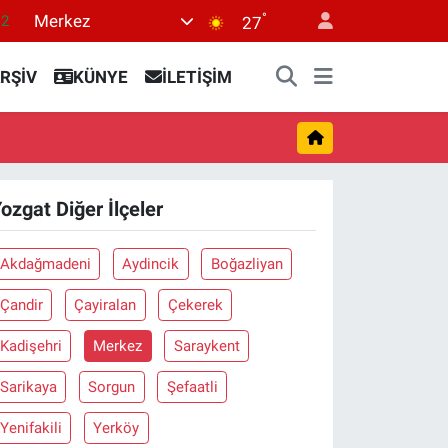
°
Merkez
.2
27
17
RŞİV
KÜNYE
İLETİŞİM
27
35
59
19
ozgat Diğer İlçeler
Akdağmadeni
Aydincik
Boğazliyan
Çandir
Çayiralan
Çekerek
Kadişehri
Merkez
Saraykent
Sarikaya
Sorgun
Şefaatli
Yenifakili
Yerköy