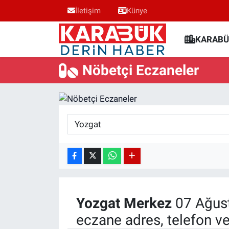
İletişim
Künye
Karabük Nöbetçi Eczaneler
KARABÜ
Karabük Hava Durumu
Nöbetçi Eczaneler
Karabük Trafik Yoğunluk Haritası
Süper Lig Puan Durumu ve Fikstür
Tüm Manşetler
Son Dakika Haberleri
Haber Arşivi
Yozgat
Merkez
07 Ağus
eczane adres, telefon v