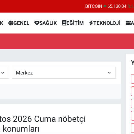
BITCOIN
65.130,04
%1
DOLAR
47,7106
%0.
K
GENEL
SAĞLIK
EĞİTİM
TEKNOLOJİ
A
EURO
55,1652
%0.
STERLİN
64,4046
%0.
GRAM ALTIN
6648.99
%2.
BİST100
13.773
%-
Y
tos 2026 Cuma nöbetçi
e konumları