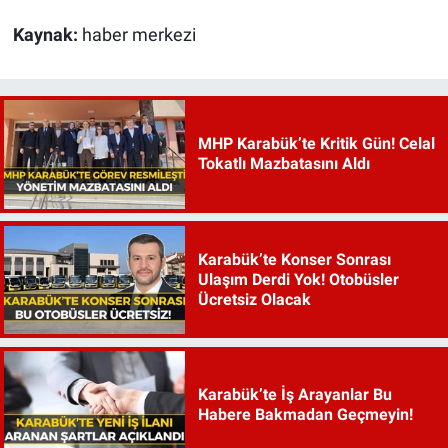
Kaynak:
haber merkezi
MHP Karabük’te Kritik Gün! Celal
Tokatlı Mazbatasını Aldı
Karabük’te Konser Sonrası
Ulaşım Derdi Yok! Otobüsler
Ücretsiz Olacak
Karabük’te İş Arayanlar Bu
Habere Bakmadan Geçmeyin!