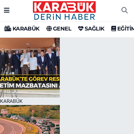
Karabük Nöbetçi Eczaneler
KARABÜK
GENEL
SAĞLIK
EĞİTİ
Karabük Hava Durumu
Karabük Trafik Yoğunluk Haritası
Süper Lig Puan Durumu ve Fikstür
Tüm Manşetler
Son Dakika Haberleri
KARABÜK
Haber Arşivi