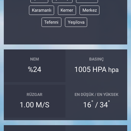
Karamanlı
Kemer
Merkez
Tefenni
Yeşilova
NEM
BASINÇ
%24
1005 HPA
hpa
RÜZGAR
EN DÜŞÜK / EN YÜKSEK
°
°
1.00 M/S
16
/ 34