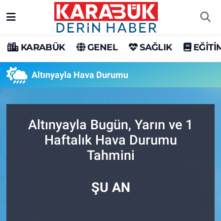
Karabük Nöbetçi Eczaneler
KARABÜK
GENEL
SAĞLIK
EĞİTİ
Karabük Hava Durumu
Altınyayla Hava Durumu
Karabük Trafik Yoğunluk Haritası
Süper Lig Puan Durumu ve Fikstür
Altınyayla Bugün, Yarın ve 1
Haftalık Hava Durumu
Tüm Manşetler
Tahmini
Son Dakika Haberleri
ŞU AN
Haber Arşivi