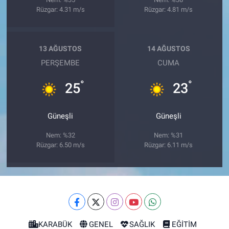
Rüzgar: 4.31 m/s
Rüzgar: 4.81 m/s
13 AĞUSTOS
14 AĞUSTOS
PERŞEMBE
CUMA
°
°
25
23
Güneşli
Güneşli
Nem: %32
Nem: %31
Rüzgar: 6.50 m/s
Rüzgar: 6.11 m/s
KARABÜK
GENEL
SAĞLIK
EĞİTİM