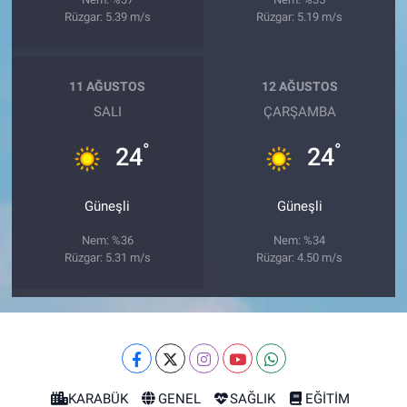
Rüzgar: 5.39 m/s
Rüzgar: 5.19 m/s
11 AĞUSTOS
12 AĞUSTOS
SALI
ÇARŞAMBA
°
°
24
24
Güneşli
Güneşli
Nem: %36
Nem: %34
Rüzgar: 5.31 m/s
Rüzgar: 4.50 m/s
KARABÜK
GENEL
SAĞLIK
EĞİTİM