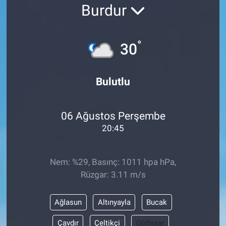
Burdur
°
30
Bulutlu
06 Ağustos Perşembe
20:45
Nem: %29, Basınç: 1011 hpa hPa,
Rüzgar: 3.11 m/s
Ağlasun
Altınyayla
Bucak
Çavdır
Çeltikçi
Gölhisar