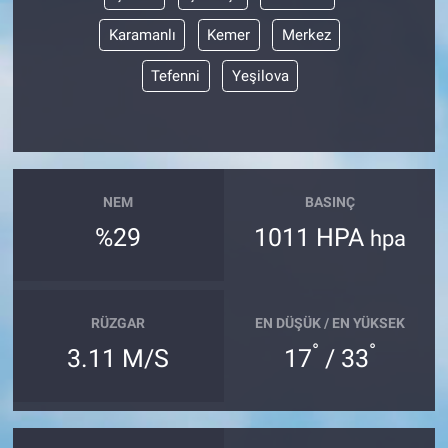
Karamanlı
Kemer
Merkez
Tefenni
Yeşilova
NEM
BASINÇ
%29
1011 HPA
hpa
RÜZGAR
EN DÜŞÜK / EN YÜKSEK
°
°
3.11 M/S
17
/ 33