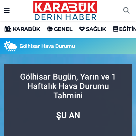
Karabük Nöbetçi Eczaneler
KARABÜK
GENEL
SAĞLIK
EĞİTİ
Karabük Hava Durumu
Gölhisar Hava Durumu
Karabük Trafik Yoğunluk Haritası
Süper Lig Puan Durumu ve Fikstür
Gölhisar Bugün, Yarın ve 1
Haftalık Hava Durumu
Tüm Manşetler
Tahmini
Son Dakika Haberleri
ŞU AN
Haber Arşivi