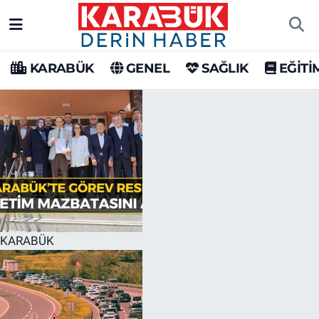
Karabük Nöbetçi Eczaneler
KARABÜK
GENEL
SAĞLIK
EĞİTİ
Karabük Hava Durumu
Karabük Trafik Yoğunluk Haritası
Süper Lig Puan Durumu ve Fikstür
Tüm Manşetler
Son Dakika Haberleri
KARABÜK
Haber Arşivi