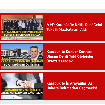
MHP Karabük’te Kritik Gün! Celal
Tokatlı Mazbatasını Aldı
Karabük’te Konser Sonrası
Ulaşım Derdi Yok! Otobüsler
Ücretsiz Olacak
Karabük’te İş Arayanlar Bu
Habere Bakmadan Geçmeyin!