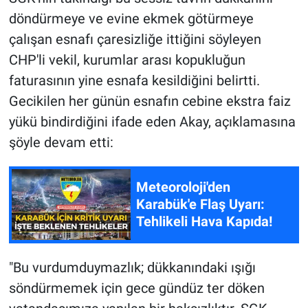
döndürmeye ve evine ekmek götürmeye
çalışan esnafı çaresizliğe ittiğini söyleyen
CHP'li vekil, kurumlar arası kopukluğun
faturasının yine esnafa kesildiğini belirtti.
Gecikilen her günün esnafın cebine ekstra faiz
yükü bindirdiğini ifade eden Akay, açıklamasına
şöyle devam etti:
Meteoroloji'den
Karabük'e Flaş Uyarı:
Tehlikeli Hava Kapıda!
"Bu vurdumduymazlık; dükkanındaki ışığı
söndürmemek için gece gündüz ter döken