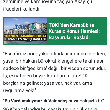
zeminine ve kamuoyuna taşıyan Akay, şu
ifadeleri kullandı:
TOKİ’den Karabük’te
Kurasız Konut Hamlesi:
Başvurular Başladı
"Esnafımız borç yükü altında inim inim inlerken,
yasal bir hakkın bürokratik engellere takılması
sadece bir 'gecikme' değil, bir vicdan sorunudur.
İş, esnafın en büyük kamburu olan SGK
borçlarına gelince; yasa var, hak var, ama
uygulama yok!"
"Bu Vurdumduymazlık Vatandaşımıza Haksızlıktır"
SGK'nın takındığı bu sessiz tavrın dükkanını