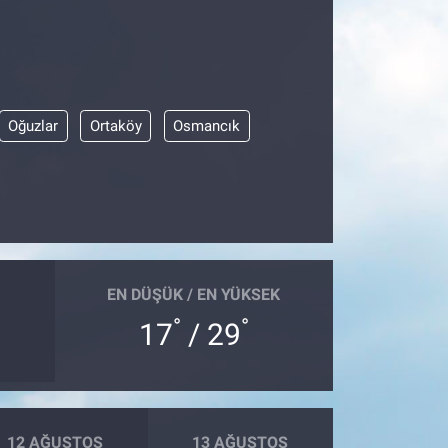
Oğuzlar
Ortaköy
Osmancık
EN DÜŞÜK / EN YÜKSEK
°
°
17
/ 29
12 AĞUSTOS
13 AĞUSTOS