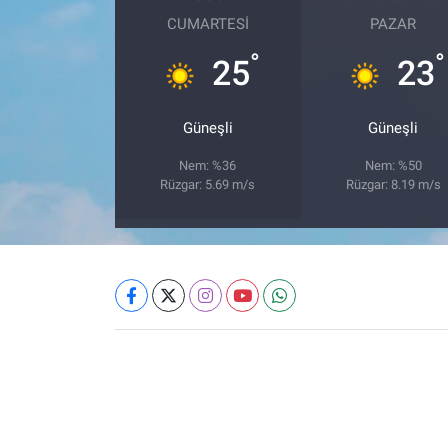
CUMARTESI
PAZAR
°
°
25
23
Güneşli
Güneşli
Nem: %36
Nem: %50
Rüzgar: 5.69 m/s
Rüzgar: 8.19 m/s