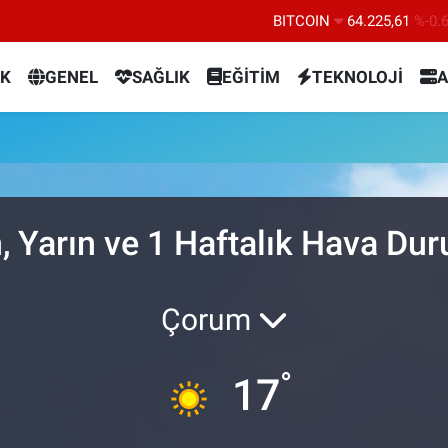
BITCOIN
64.225,61
%-0.
DOLAR
47,7143
%0.
K
GENEL
SAĞLIK
EĞİTİM
TEKNOLOJİ
A
EURO
55,0317
%-0.
STERLİN
64,2463
%0.
GRAM ALTIN
6510.40
%0.
BİST100
13.799
%7
, Yarın ve 1 Haftalık Hava Du
Çorum
°
17