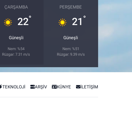
ÇARŞAMBA
PERŞEMBE
°
°
22
21
Güneşli
Güneşli
Nem: %54
Nem: %51
Rüzgar: 7.31 m/s
Rüzgar: 9.39 m/s
TEKNOLOJİ
ARŞİV
KÜNYE
İLETİŞİM