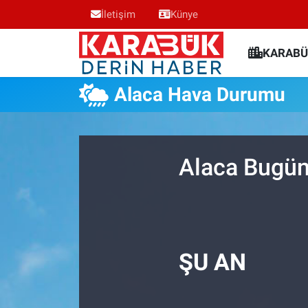
İletişim
Künye
Karabük Nöbetçi Eczaneler
KARABÜ
Karabük Hava Durumu
Alaca Hava Durumu
Karabük Trafik Yoğunluk Haritası
Süper Lig Puan Durumu ve Fikstür
Alaca Bugün
Tüm Manşetler
Son Dakika Haberleri
ŞU AN
Haber Arşivi