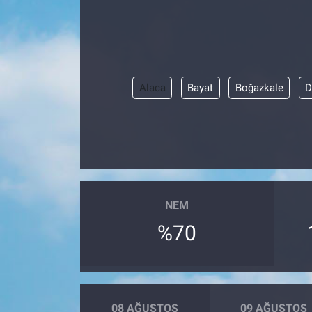
Alaca
Bayat
Boğazkale
D
NEM
%70
08 AĞUSTOS
09 AĞUSTOS