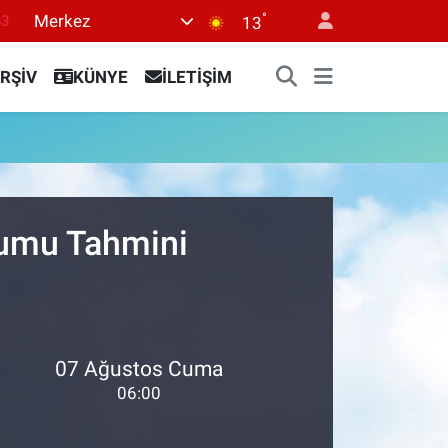
°
Merkez
63
13
16
RŞİV
KÜNYE
İLETİŞİM
02
07
45
0
rumu Tahmini
07 Ağustos Cuma
06:00