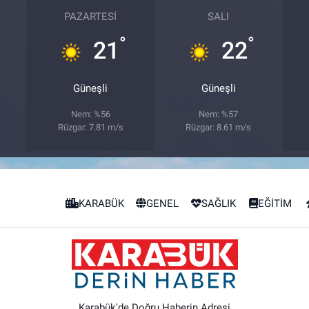
PAZARTESI
SALI
°
°
21
22
Güneşli
Güneşli
Nem: %56
Nem: %57
Rüzgar: 7.81 m/s
Rüzgar: 8.61 m/s
KARABÜK
GENEL
SAĞLIK
EĞİTİM
Karabük'de Doğru Haberin Adresi