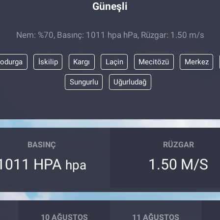
Güneşli
Nem: %70, Basınç: 1011 hpa hPa, Rüzgar: 1.50 m/s
odurga
İskilip
Kargı
Laçin
Mecitözü
Merkez
Sungurlu
Uğurludağ
BASINÇ
RÜZGAR
1011 HPA
1.50 M/S
hpa
10 AĞUSTOS
11 AĞUSTOS