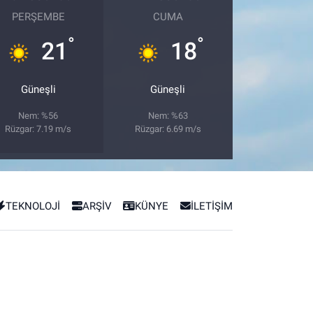
PERŞEMBE
CUMA
°
°
21
18
Güneşli
Güneşli
Nem: %56
Nem: %63
Rüzgar: 7.19 m/s
Rüzgar: 6.69 m/s
TEKNOLOJİ
ARŞİV
KÜNYE
İLETİŞİM