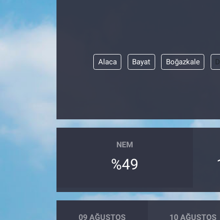
Alaca
Bayat
Boğazkale
D
NEM
%49
09 AĞUSTOS
10 AĞUSTOS