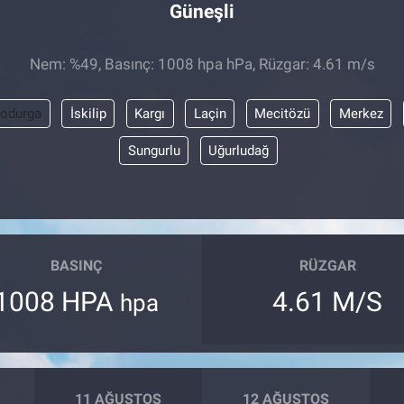
Güneşli
Nem: %49, Basınç: 1008 hpa hPa, Rüzgar: 4.61 m/s
odurga
İskilip
Kargı
Laçin
Mecitözü
Merkez
Sungurlu
Uğurludağ
BASINÇ
RÜZGAR
1008 HPA
4.61 M/S
hpa
11 AĞUSTOS
12 AĞUSTOS