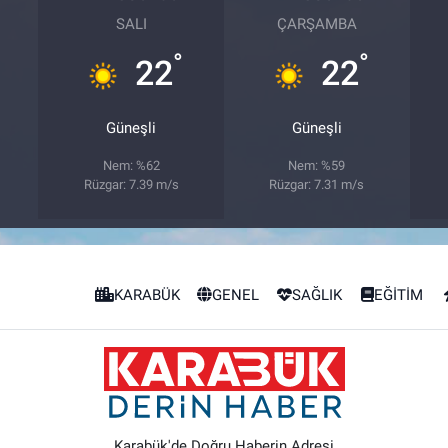
SALI
ÇARŞAMBA
°
°
22
22
Güneşli
Güneşli
Nem: %62
Nem: %59
Rüzgar: 7.39 m/s
Rüzgar: 7.31 m/s
KARABÜK
GENEL
SAĞLIK
EĞİTİM
Karabük'de Doğru Haberin Adresi