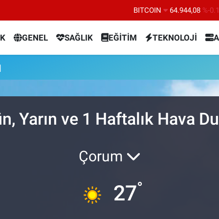
BITCOIN
64.944,08
%-0.
DOLAR
47,7436
%0.
K
GENEL
SAĞLIK
EĞİTİM
TEKNOLOJİ
A
EURO
55,2510
%0.
STERLİN
64,4811
%0.
u
GRAM ALTIN
6660.55
%0.
BİST100
13.779
%-
, Yarın ve 1 Haftalık Hava 
Çorum
°
27