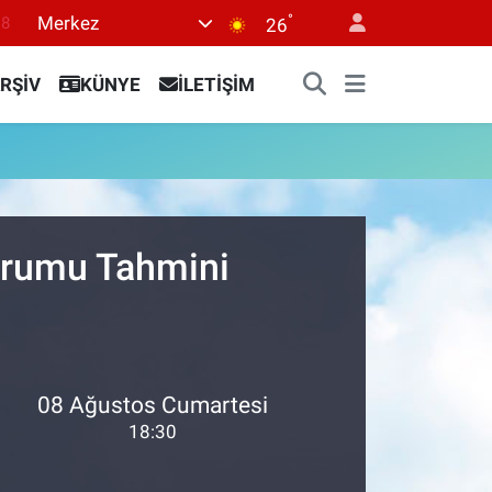
°
Merkez
18
26
18
RŞİV
KÜNYE
İLETİŞİM
32
38
03
14
Durumu Tahmini
08 Ağustos Cumartesi
18:30