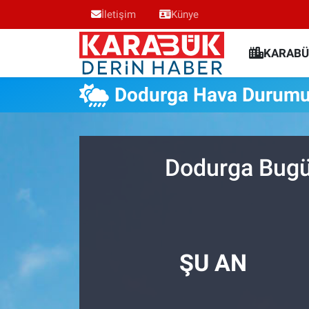
İletişim
Künye
Karabük Nöbetçi Eczaneler
KARABÜ
Karabük Hava Durumu
Dodurga Hava Durum
Karabük Trafik Yoğunluk Haritası
Süper Lig Puan Durumu ve Fikstür
Dodurga Bugün
Tüm Manşetler
Son Dakika Haberleri
ŞU AN
Haber Arşivi