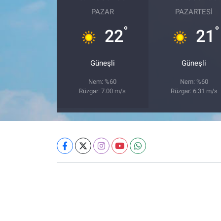
PAZAR
PAZARTESI
°
°
22
21
Güneşli
Güneşli
Nem: %60
Nem: %60
Rüzgar: 7.00 m/s
Rüzgar: 6.31 m/s