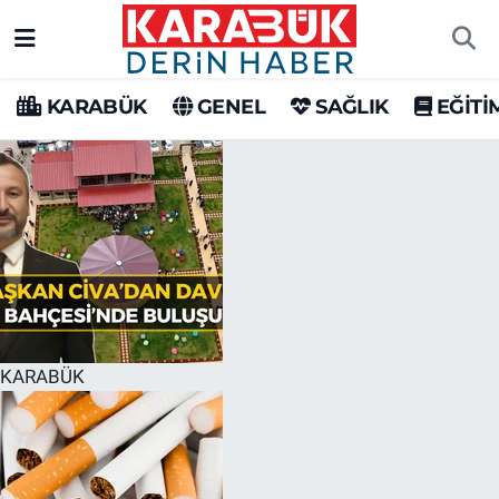
Karabük Nöbetçi Eczaneler
KARABÜK
GENEL
SAĞLIK
EĞİTİ
Karabük Hava Durumu
Karabük Trafik Yoğunluk Haritası
Süper Lig Puan Durumu ve Fikstür
Tüm Manşetler
Son Dakika Haberleri
KARABÜK
Haber Arşivi