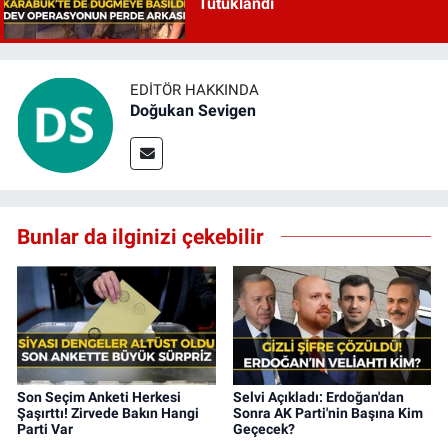
Tutuklandı
EDITÖR HAKKINDA
Doğukan Sevigen
Bunlar da ilginizi çekebilir
Son Seçim Anketi Herkesi
Selvi Açıkladı: Erdoğan'dan
Şaşırttı! Zirvede Bakın Hangi
Sonra AK Parti'nin Başına Kim
Parti Var
Geçecek?