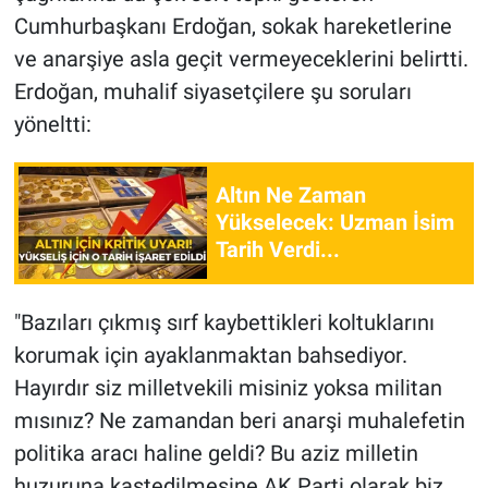
Cumhurbaşkanı Erdoğan, sokak hareketlerine
ve anarşiye asla geçit vermeyeceklerini belirtti.
Erdoğan, muhalif siyasetçilere şu soruları
yöneltti:
Altın Ne Zaman
Yükselecek: Uzman İsim
Tarih Verdi...
"Bazıları çıkmış sırf kaybettikleri koltuklarını
korumak için ayaklanmaktan bahsediyor.
Hayırdır siz milletvekili misiniz yoksa militan
mısınız? Ne zamandan beri anarşi muhalefetin
politika aracı haline geldi? Bu aziz milletin
huzuruna kastedilmesine AK Parti olarak biz