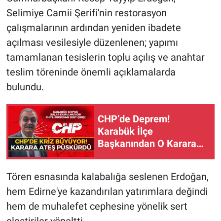
Selimiye Camii Şerifi'nin restorasyon
çalışmalarının ardından yeniden ibadete
açılması vesilesiyle düzenlenen; yapımı
tamamlanan tesislerin toplu açılış ve anahtar
teslim töreninde önemli açıklamalarda
bulundu.
CHP’de Deprem!
Karabük İlçe
Başkanından O Karara
Sert Tepki
Tören esnasında kalabalığa seslenen Erdoğan,
hem Edirne'ye kazandırılan yatırımlara değindi
hem de muhalefet cephesine yönelik sert
eleştiriler yöneltti.