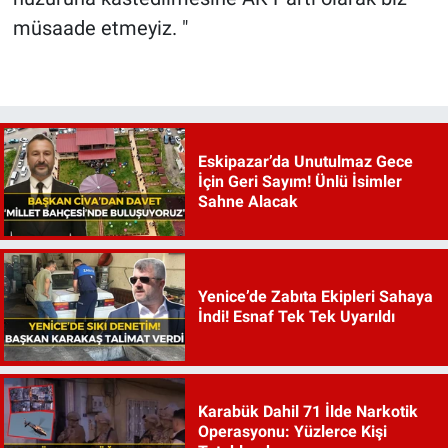
müsaade etmeyiz. "
Eskipazar’da Unutulmaz Gece
İçin Geri Sayım! Ünlü İsimler
Sahne Alacak
Yenice’de Zabıta Ekipleri Sahaya
İndi! Esnaf Tek Tek Uyarıldı
Karabük Dahil 71 İlde Narkotik
Operasyonu: Yüzlerce Kişi