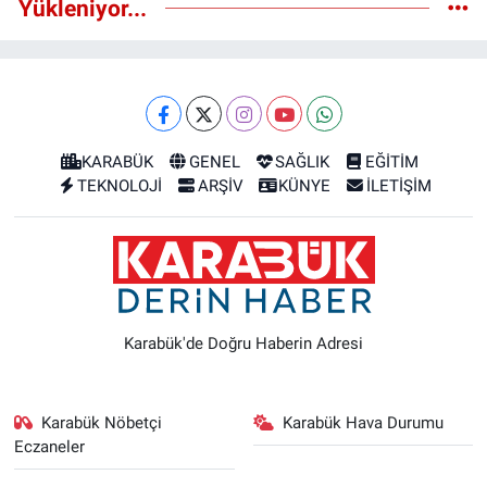
Yükleniyor...
KARABÜK
GENEL
SAĞLIK
EĞİTİM
TEKNOLOJİ
ARŞİV
KÜNYE
İLETİŞİM
Karabük'de Doğru Haberin Adresi
Karabük Nöbetçi
Karabük Hava Durumu
Eczaneler