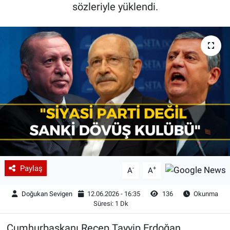
sözleriyle yüklendi.
Paylaş
-
+
A
A
Doğukan Sevigen
12.06.2026 - 16:35
136
Okunma
Süresi: 1 Dk
Cumhurbaşkanı Recep Tayyip Erdoğan,