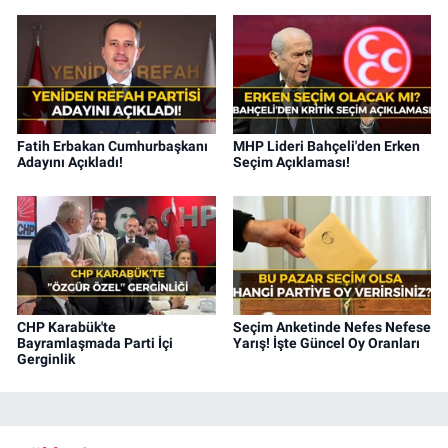
Fatih Erbakan Cumhurbaşkanı
MHP Lideri Bahçeli'den Erken
Adayını Açıkladı!
Seçim Açıklaması!
CHP Karabük'te
Seçim Anketinde Nefes Nefese
Bayramlaşmada Parti İçi
Yarış! İşte Güncel Oy Oranları
Gerginlik