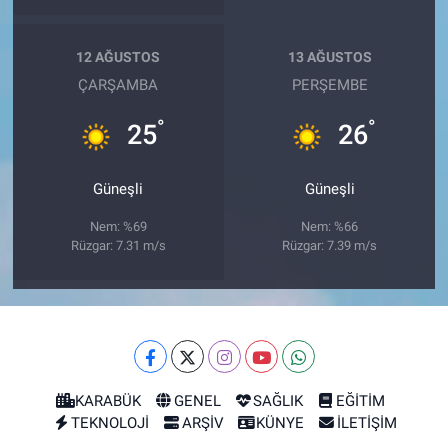
12 AĞUSTOS
13 AĞUSTOS
ÇARŞAMBA
PERŞEMBE
°
°
25
26
Güneşli
Güneşli
Nem: %69
Nem: %66
Rüzgar: 7.31 m/s
Rüzgar: 7.39 m/s
KARABÜK
GENEL
SAĞLIK
EĞİTİM
TEKNOLOJİ
ARŞİV
KÜNYE
İLETİŞİM