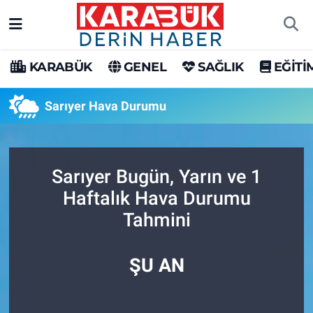
Karabük Nöbetçi Eczaneler
KARABÜK
GENEL
SAĞLIK
EĞİTİ
Karabük Hava Durumu
Sarıyer Hava Durumu
Karabük Trafik Yoğunluk Haritası
Süper Lig Puan Durumu ve Fikstür
Sarıyer Bugün, Yarın ve 1
Haftalık Hava Durumu
Tüm Manşetler
Tahmini
Son Dakika Haberleri
ŞU AN
Haber Arşivi