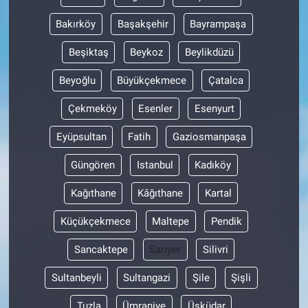
Bakırköy
Başakşehir
Bayrampaşa
Beşiktaş
Beykoz
Beylikdüzü
Beyoğlu
Büyükçekmece
Çatalca
Çekmeköy
Esenler
Esenyurt
Eyüpsultan
Fatih
Gaziosmanpaşa
Güngören
Istanbul
Kadıköy
Kağıthane
Kâğıthane
Kartal
Küçükçekmece
Maltepe
Pendik
Sancaktepe
Sarıyer
Silivri
Sultanbeyli
Sultangazi
Şile
Şişli
Tuzla
Ümraniye
Üsküdar