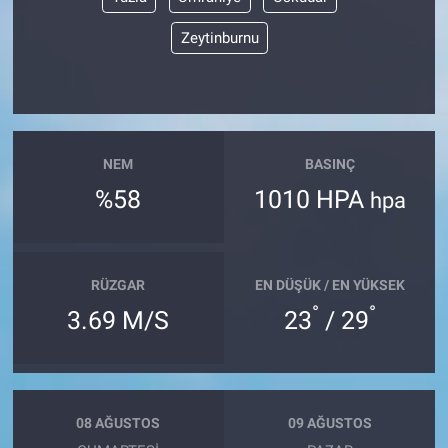
Zeytinburnu
NEM
BASINÇ
%58
1010 HPA
hpa
RÜZGAR
EN DÜŞÜK / EN YÜKSEK
°
°
3.69 M/S
23
/ 29
08 AĞUSTOS
09 AĞUSTOS