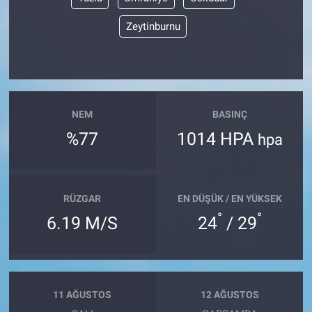
Zeytinburnu
NEM
BASINÇ
%77
1014 HPA
hpa
RÜZGAR
EN DÜŞÜK / EN YÜKSEK
°
°
6.19 M/S
24
/ 29
11 AĞUSTOS
12 AĞUSTOS