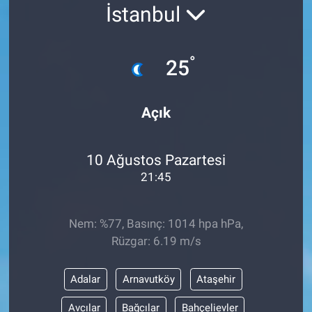
İstanbul
°
25
Açık
10 Ağustos Pazartesi
21:45
Nem: %77, Basınç: 1014 hpa hPa,
Rüzgar: 6.19 m/s
Adalar
Arnavutköy
Ataşehir
Avcılar
Bağcılar
Bahçelievler