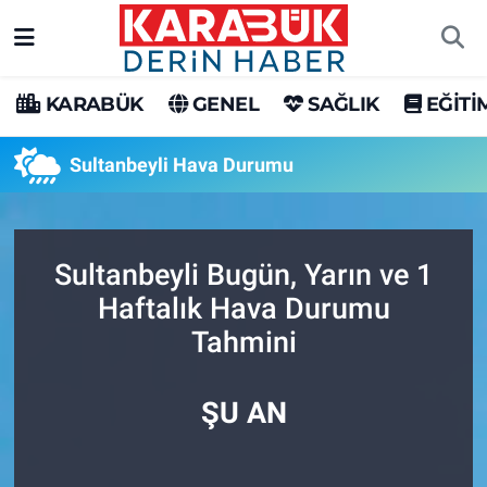
Karabük Nöbetçi Eczaneler
KARABÜK
GENEL
SAĞLIK
EĞİTİ
Karabük Hava Durumu
Sultanbeyli Hava Durumu
Karabük Trafik Yoğunluk Haritası
Süper Lig Puan Durumu ve Fikstür
Sultanbeyli Bugün, Yarın ve 1
Haftalık Hava Durumu
Tüm Manşetler
Tahmini
Son Dakika Haberleri
ŞU AN
Haber Arşivi