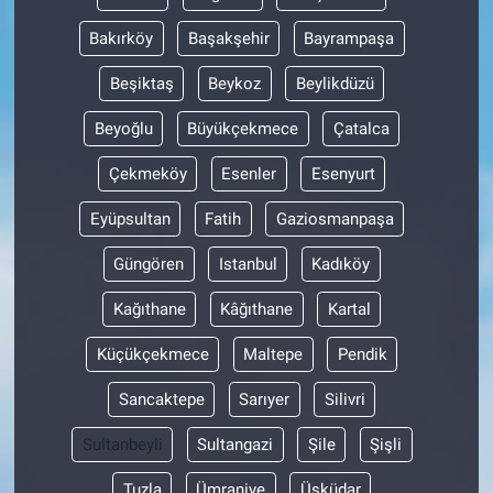
Bakırköy
Başakşehir
Bayrampaşa
Beşiktaş
Beykoz
Beylikdüzü
Beyoğlu
Büyükçekmece
Çatalca
Çekmeköy
Esenler
Esenyurt
Eyüpsultan
Fatih
Gaziosmanpaşa
Güngören
Istanbul
Kadıköy
Kağıthane
Kâğıthane
Kartal
Küçükçekmece
Maltepe
Pendik
Sancaktepe
Sarıyer
Silivri
Sultanbeyli
Sultangazi
Şile
Şişli
Tuzla
Ümraniye
Üsküdar