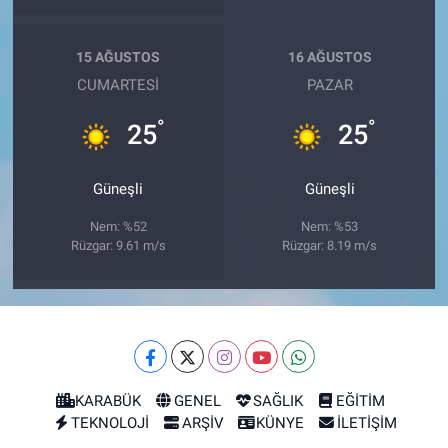
15 AĞUSTOS
16 AĞUSTOS
CUMARTESI
PAZAR
°
°
25
25
Güneşli
Güneşli
Nem: %52
Nem: %53
Rüzgar: 9.61 m/s
Rüzgar: 8.19 m/s
KARABÜK
GENEL
SAĞLIK
EĞİTİM
TEKNOLOJİ
ARŞİV
KÜNYE
İLETİŞİM