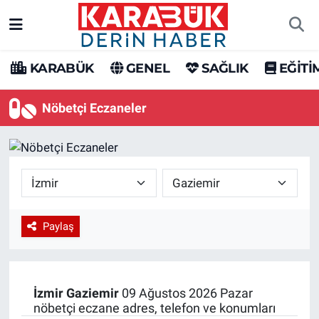
Karabük Nöbetçi Eczaneler
KARABÜK
GENEL
SAĞLIK
EĞİTİ
Karabük Hava Durumu
Nöbetçi Eczaneler
Karabük Trafik Yoğunluk Haritası
Süper Lig Puan Durumu ve Fikstür
Tüm Manşetler
Paylaş
Son Dakika Haberleri
Haber Arşivi
İzmir
Gaziemir
09 Ağustos 2026 Pazar
nöbetçi eczane adres, telefon ve konumları