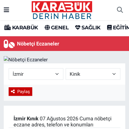
Karabük Nöbetçi Eczaneler
KARABÜK
GENEL
SAĞLIK
EĞİTİ
Karabük Hava Durumu
Nöbetçi Eczaneler
Karabük Trafik Yoğunluk Haritası
Süper Lig Puan Durumu ve Fikstür
Tüm Manşetler
Paylaş
Son Dakika Haberleri
Haber Arşivi
İzmir
Kınık
07 Ağustos 2026 Cuma nöbetçi
eczane adres, telefon ve konumları