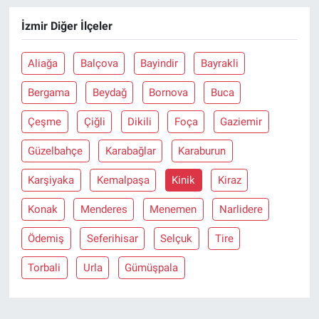
İzmir Diğer İlçeler
Aliağa
Balçova
Bayindir
Bayrakli
Bergama
Beydağ
Bornova
Buca
Çeşme
Çiğli
Dikili
Foça
Gaziemir
Güzelbahçe
Karabağlar
Karaburun
Karşiyaka
Kemalpaşa
Kinik
Kiraz
Konak
Menderes
Menemen
Narlidere
Ödemiş
Seferihisar
Selçuk
Tire
Torbali
Urla
Gümüşpala