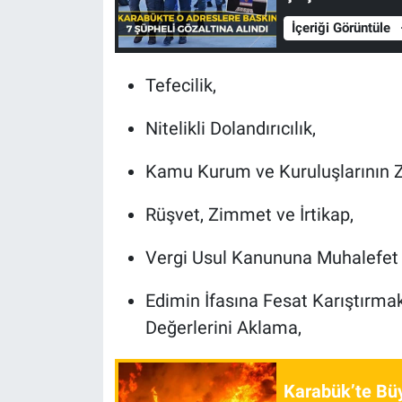
İçeriği Görüntüle
Tefecilik,
Nitelikli Dolandırıcılık,
Kamu Kurum ve Kuruluşlarının Zar
Rüşvet, Zimmet ve İrtikap,
Vergi Usul Kanununa Muhalefet
Edimin İfasına Fesat Karıştırma
Değerlerini Aklama,
Karabük’te Büyü