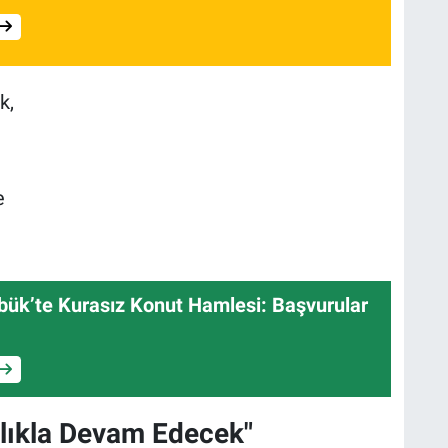
k,
e
bük’te Kurasız Konut Hamlesi: Başvurular
ılıkla Devam Edecek"