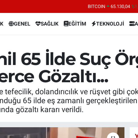
DOLAR
47,7106
%0.
EURO
55,1652
%0.
K
GENEL
SAĞLIK
EĞİTİM
TEKNOLOJİ
A
STERLİN
64,4046
%0.
GRAM ALTIN
6648.99
%2.
BİST100
13.773
%-
l 65 İlde Suç Ör
BITCOIN
65.130,04
%1
rce Gözaltı...
 tefecilik, dolandırıcılık ve rüşvet gibi ç
nduğu 65 ilde eş zamanlı gerçekleştirile
da gözaltı kararı verildi.
Y