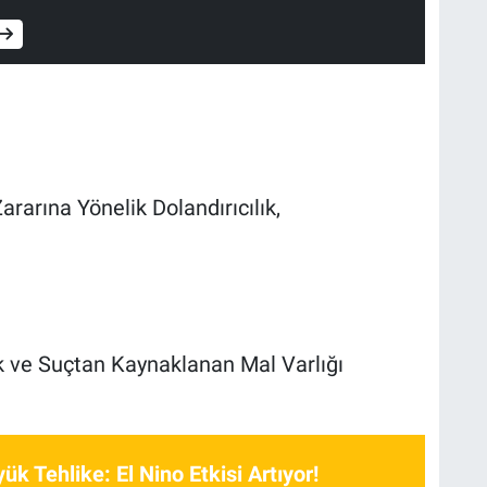
arına Yönelik Dolandırıcılık,
k ve Suçtan Kaynaklanan Mal Varlığı
k Tehlike: El Nino Etkisi Artıyor!