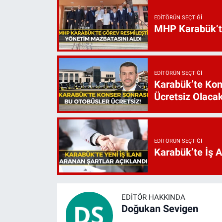
EDITÖRÜN SEÇTIĞI
MHP Karabük’te 
EDITÖRÜN SEÇTIĞI
Karabük’te Kon
Ücretsiz Olaca
EDITÖRÜN SEÇTIĞI
Karabük’te İş 
EDITÖR HAKKINDA
Doğukan Sevigen