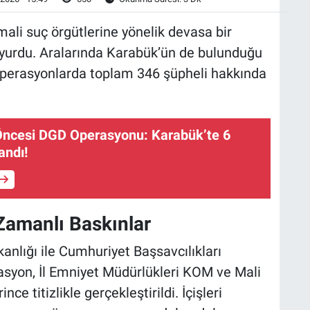
 mali suç örgütlerine yönelik devasa bir
yurdu. Aralarında Karabük’ün de bulunduğu
 operasyonlarda toplam 346 şüpheli hakkında
Öncesi DGD Operasyonu: Karabük’te 6
andı!
Zamanlı Baskınlar
lığı ile Cumhuriyet Başsavcılıkları
asyon, İl Emniyet Müdürlükleri KOM ve Mali
 titizlikle gerçekleştirildi. İçişleri