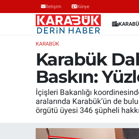
İletişim
Künye
Karabük Nöbetçi Eczaneler
KARABÜ
Karabük Hava Durumu
KARABÜK
Karabük Dahi
Karabük Trafik Yoğunluk Haritası
Baskın: Yüzle
Süper Lig Puan Durumu ve Fikstür
Tüm Manşetler
İçişleri Bakanlığı koordinesinde
aralarında Karabük’ün de bulu
Son Dakika Haberleri
örgütü üyesi 346 şüpheli hakkın
Haber Arşivi