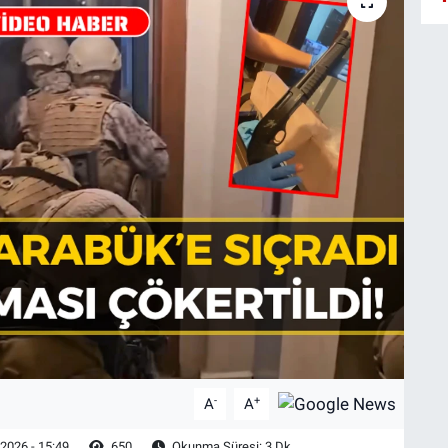
-
+
A
A
2026 - 15:49
650
Okunma Süresi: 3 Dk