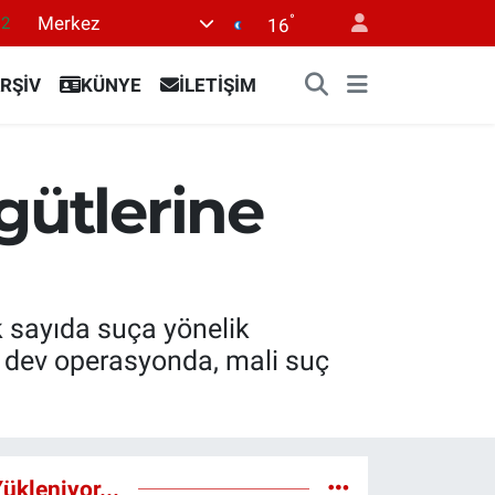
°
Merkez
17
16
27
RŞİV
KÜNYE
İLETİŞİM
35
59
19
gütlerine
.2
ok sayıda suça yönelik
n dev operasyonda, mali suç
ükleniyor...