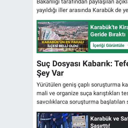
Bakanlığı tarafından paylaşılan açı
yayıldığı iller arasında Karabük de ye
Karabük'te Kira
Geride Bıraktı
İçeriği Görüntüle
Suç Dosyası Kabarık: Tef
Şey Var
Yürütülen geniş çaplı soruşturma k
mali ve organize suça karıştıkları tesp
savcılıklarca soruşturma başlatılan s
Karabük ve Saf
Şaşırttı!