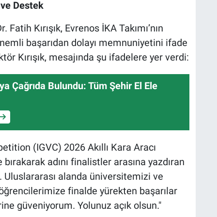
k ve Destek
. Fatih Kırışık, Evrenos İKA Takımı’nın
 önemli başarıdan dolayı memnuniyetini ifade
ktör Kırışık, mesajında şu ifadelere yer verdi:
a Çağrıda Bulundu: Tüm Şehir El Ele
etition (IGVC) 2026 Akıllı Kara Aracı
bırakarak adını finalistler arasına yazdıran
 Uluslararası alanda üniversitemizi ve
öğrencilerimize finalde yürekten başarılar
rine güveniyorum. Yolunuz açık olsun."