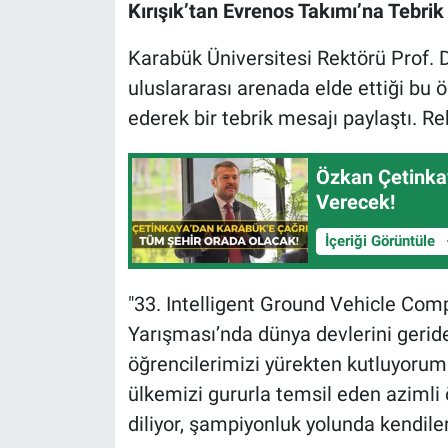
Kırışık’tan Evrenos Takımı’na Tebri
Karabük Üniversitesi Rektörü Prof. Dr
uluslararası arenada elde ettiği bu
ederek bir tebrik mesajı paylaştı. Re
Özkan Çetinkay
Verecek!
İçeriği Görüntüle
"33. Intelligent Ground Vehicle Comp
Yarışması’nda dünya devlerini geride 
öğrencilerimizi yürekten kutluyorum.
ülkemizi gururla temsil eden azimli 
diliyor, şampiyonluk yolunda kendile