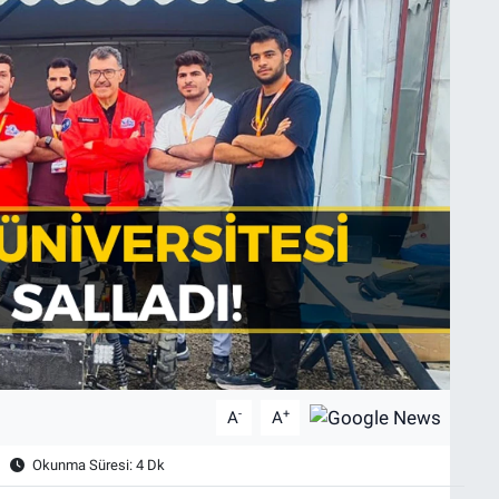
-
+
A
A
Okunma Süresi: 4 Dk