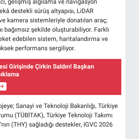
acı, gelişmiş algılama ve navigasyon
ekâ destekli sürüş altyapısı, LiDAR
 ve kamera sistemleriyle donatılan araç;
ı bağımsız şekilde oluşturabiliyor. Farklı
reket edebilen sistem, haritalandırma ve
ksek performans sergiliyor.
si Girişinde Çirkin Saldırı! Başkan
çıklama
ojeye; Sanayi ve Teknoloji Bakanlığı, Türkiye
rumu (TÜBİTAK), Türkiye Teknoloji Takımı
ı’nın (THY) sağladığı destekler, IGVC 2026