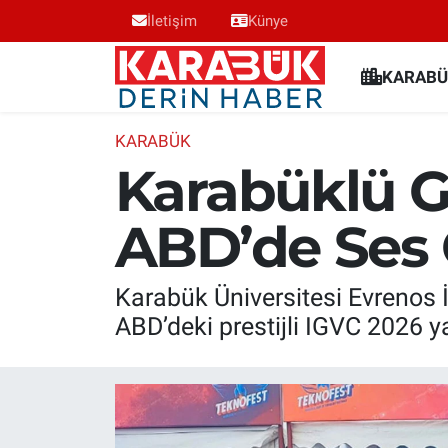
İletişim
Künye
Karabük Nöbetçi Eczaneler
KARABÜ
Karabük Hava Durumu
KARABÜK
Karabüklü Ge
Karabük Trafik Yoğunluk Haritası
ABD’de Ses G
Süper Lig Puan Durumu ve Fikstür
Tüm Manşetler
Karabük Üniversitesi Evrenos 
ABD’deki prestijli IGVC 2026 y
Son Dakika Haberleri
Haber Arşivi