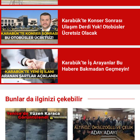
Karabük’te Konser Sonrası
Ulaşım Derdi Yok! Otobüsler
Ücretsiz Olacak
Karabük’te İş Arayanlar Bu
Habere Bakmadan Geçmeyin!
Bunlar da ilginizi çekebilir