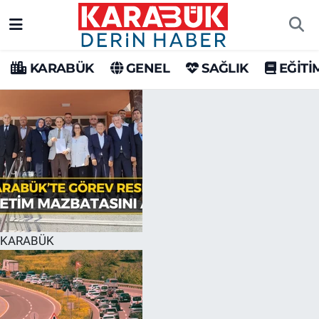
Karabük Nöbetçi Eczaneler
KARABÜK
GENEL
SAĞLIK
EĞİTİ
Karabük Hava Durumu
Karabük Trafik Yoğunluk Haritası
Süper Lig Puan Durumu ve Fikstür
Tüm Manşetler
Son Dakika Haberleri
KARABÜK
Haber Arşivi