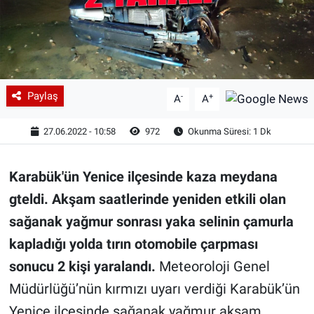
Paylaş
-
+
A
A
27.06.2022 - 10:58
972
Okunma Süresi: 1 Dk
Karabük'ün Yenice ilçesinde kaza meydana
gteldi. Akşam saatlerinde yeniden etkili olan
sağanak yağmur sonrası yaka selinin çamurla
kapladığı yolda tırın otomobile çarpması
sonucu 2 kişi yaralandı.
Meteoroloji Genel
Müdürlüğü’nün kırmızı uyarı verdiği Karabük’ün
Yenice ilçesinde sağanak yağmur akşam