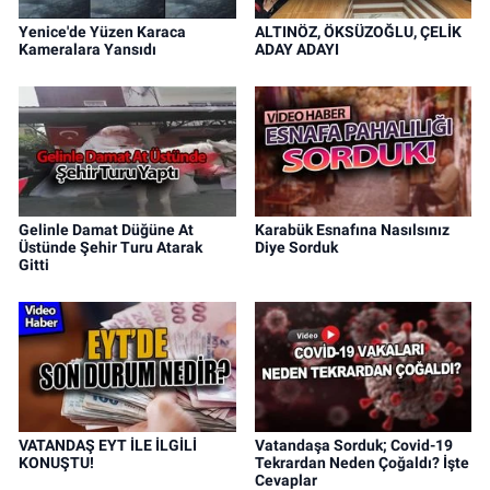
Yenice'de Yüzen Karaca
ALTINÖZ, ÖKSÜZOĞLU, ÇELİK
Kameralara Yansıdı
ADAY ADAYI
Gelinle Damat Düğüne At
Karabük Esnafına Nasılsınız
Üstünde Şehir Turu Atarak
Diye Sorduk
Gitti
VATANDAŞ EYT İLE İLGİLİ
Vatandaşa Sorduk; Covid-19
KONUŞTU!
Tekrardan Neden Çoğaldı? İşte
Cevaplar