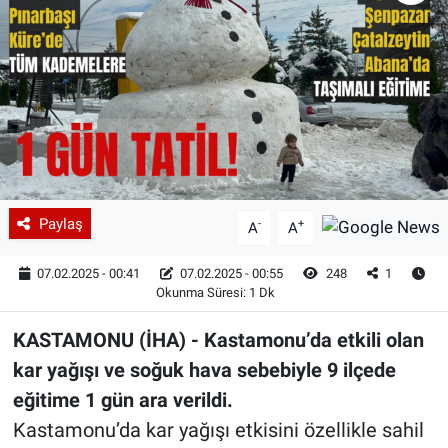
Paylaş
-
+
A
A
07.02.2025 - 00:41
07.02.2025 - 00:55
248
1
Okunma Süresi: 1 Dk
KASTAMONU (İHA) - Kastamonu’da etkili olan
kar yağışı ve soğuk hava sebebiyle 9 ilçede
eğitime 1 gün ara verildi.
Kastamonu’da kar yağışı etkisini özellikle sahil