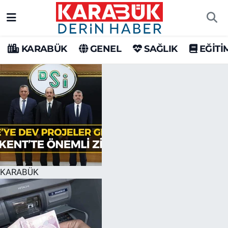
Karabük Nöbetçi Eczaneler
KARABÜK
GENEL
SAĞLIK
EĞİTİ
Karabük Hava Durumu
Karabük Trafik Yoğunluk Haritası
Süper Lig Puan Durumu ve Fikstür
Tüm Manşetler
Son Dakika Haberleri
KARABÜK
Haber Arşivi