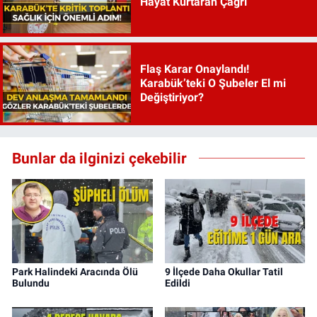
Hayat Kurtaran Çağrı
Flaş Karar Onaylandı!
Karabük’teki O Şubeler El mi
Değiştiriyor?
Bunlar da ilginizi çekebilir
Park Halindeki Aracında Ölü
9 İlçede Daha Okullar Tatil
Bulundu
Edildi