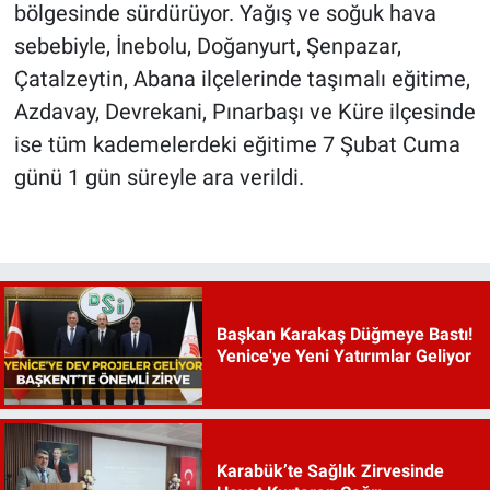
bölgesinde sürdürüyor. Yağış ve soğuk hava
sebebiyle, İnebolu, Doğanyurt, Şenpazar,
Çatalzeytin, Abana ilçelerinde taşımalı eğitime,
Azdavay, Devrekani, Pınarbaşı ve Küre ilçesinde
ise tüm kademelerdeki eğitime 7 Şubat Cuma
günü 1 gün süreyle ara verildi.
Başkan Karakaş Düğmeye Bastı!
Yenice'ye Yeni Yatırımlar Geliyor
Karabük’te Sağlık Zirvesinde