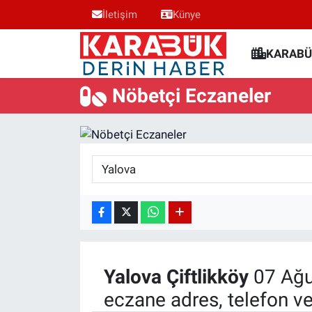
İletişim
Künye
Karabük Nöbetçi Eczaneler
KARABÜ
Karabük Hava Durumu
Nöbetçi Eczaneler
Karabük Trafik Yoğunluk Haritası
Süper Lig Puan Durumu ve Fikstür
Tüm Manşetler
Son Dakika Haberleri
Haber Arşivi
Yalova
Çiftlikköy
07 Ağu
eczane adres, telefon v