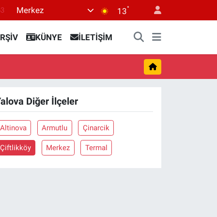
°
Merkez
63
13
16
RŞİV
KÜNYE
İLETİŞİM
02
07
44
0
alova Diğer İlçeler
Altinova
Armutlu
Çinarcik
Çiftlikköy
Merkez
Termal