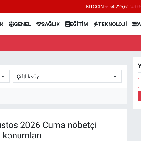
BITCOIN
64.225,61
%-0.
DOLAR
47,7143
%0.
K
GENEL
SAĞLIK
EĞİTİM
TEKNOLOJİ
A
EURO
55,0317
%-0.
STERLİN
64,2463
%0.
GRAM ALTIN
6574.81
%1.
BİST100
13.799
%7
Y
stos 2026 Cuma nöbetçi
e konumları