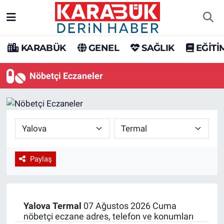
Karabük Nöbetçi Eczaneler
KARABÜK
GENEL
SAĞLIK
EĞİTİ
Karabük Hava Durumu
Nöbetçi Eczaneler
Karabük Trafik Yoğunluk Haritası
Süper Lig Puan Durumu ve Fikstür
Tüm Manşetler
Paylaş
Son Dakika Haberleri
Haber Arşivi
Yalova
Termal
07 Ağustos 2026 Cuma
nöbetçi eczane adres, telefon ve konumları